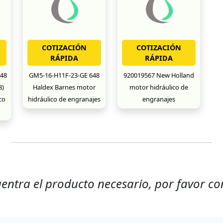
COTIZACIÓN
COTIZACIÓN
RÁPIDA
RÁPIDA
48
GM5-16-H11F-23-GE 648
920019567 New Holland
8)
Haldex Barnes motor
motor hidráulico de
co
hidráulico de engranajes
engranajes
uentra el producto necesario, por favor co