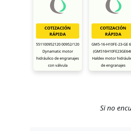
COTIZACIÓN
COTIZACIÓN
RÁPIDA
RÁPIDA
551100952120 00952/120
GM5-16-H10FE-23-GE 6
Dynamatic motor
(GM516H10FE23GE64
hidráulico de engranajes
Haldex motor hidráuli
con válvula
de engranajes
Si no enc