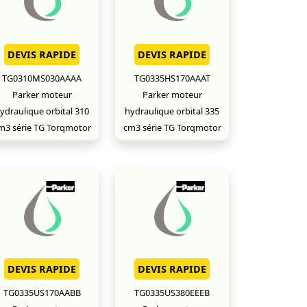
DEVIS RAPIDE
DEVIS RAPIDE
TG0310MS030AAAA
TG0335HS170AAAT
Parker moteur
Parker moteur
ydraulique orbital 310
hydraulique orbital 335
m3 série TG Torqmotor
cm3 série TG Torqmotor
DEVIS RAPIDE
DEVIS RAPIDE
TG0335US170AABB
TG0335US380EEEB