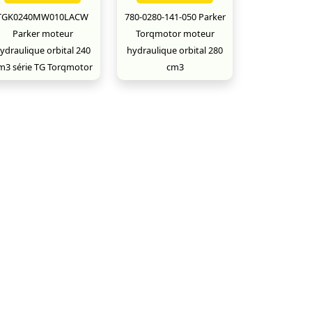
TGK0240MW010LACW
780-0280-141-050 Parker
Parker moteur
Torqmotor moteur
ydraulique orbital 240
hydraulique orbital 280
m3 série TG Torqmotor
cm3