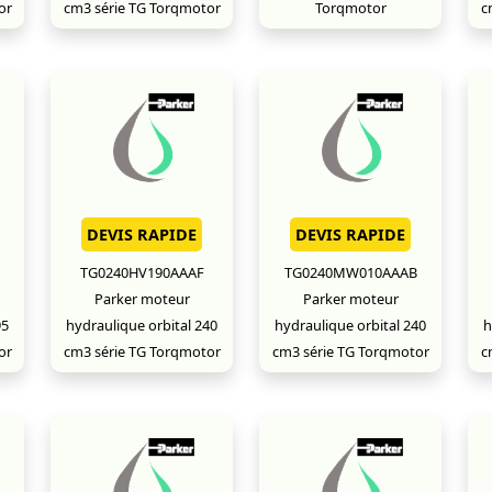
or
cm3 série TG Torqmotor
Torqmotor
c
DEVIS RAPIDE
DEVIS RAPIDE
TG0240HV190AAAF
TG0240MW010AAAB
Parker moteur
Parker moteur
95
hydraulique orbital 240
hydraulique orbital 240
h
or
cm3 série TG Torqmotor
cm3 série TG Torqmotor
c