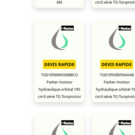
ME
cm3 série TG Torqmot
DEVIS RAPIDE
DEVIS RAPIDE
TG0195MW030BBCG
TG0195VB050AAAB
Parker moteur
Parker moteur
hydraulique orbital 195
hydraulique orbital 1
cm3 série TG Torqmotor
cm3 série TG Torqmot