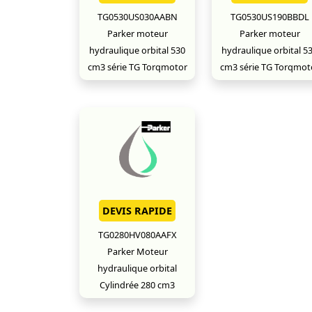
TG0530US030AABN
TG0530US190BBDL
Parker moteur
Parker moteur
hydraulique orbital 530
hydraulique orbital 5
cm3 série TG Torqmotor
cm3 série TG Torqmot
DEVIS RAPIDE
TG0280HV080AAFX
Parker Moteur
hydraulique orbital
Cylindrée 280 cm3