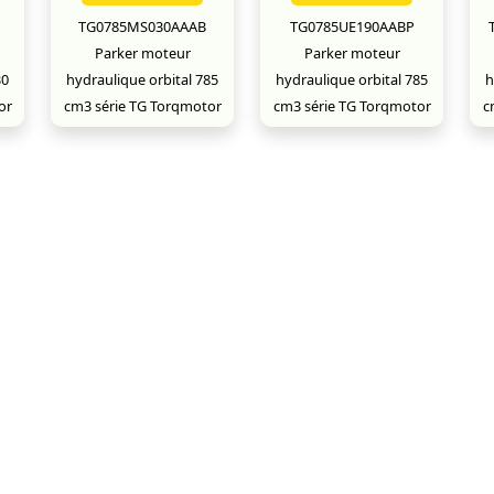
TG0785MS030AAAB
TG0785UE190AABP
Parker moteur
Parker moteur
30
hydraulique orbital 785
hydraulique orbital 785
h
or
cm3 série TG Torqmotor
cm3 série TG Torqmotor
c