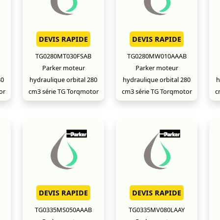
DEVIS RAPIDE
DEVIS RAPIDE
TG0280MT030FSAB
TG0280MW010AAAB
Parker moteur
Parker moteur
80
hydraulique orbital 280
hydraulique orbital 280
h
or
cm3 série TG Torqmotor
cm3 série TG Torqmotor
c
DEVIS RAPIDE
DEVIS RAPIDE
TG0335MS050AAAB
TG0335MV080LAAY