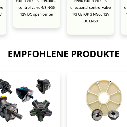
Eaton Vickers directional
EN50 Eaton Vickers
ve
control valve 4/3 NG6
directional control valve
d
V
12V DC open center
4/3 CETOP 3 NG06 12V
DC EN50
New
New
EMPFOHLENE PRODUKTE