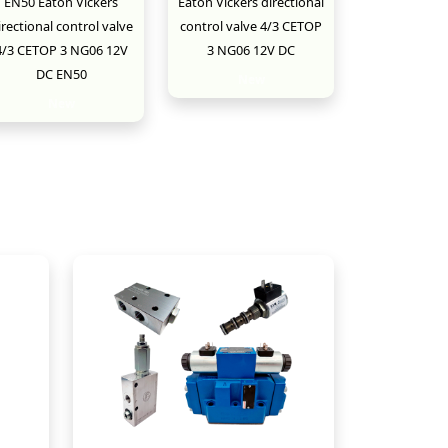
EN50 Eaton Vickers
Eaton Vickers directional
irectional control valve
control valve 4/3 CETOP
4/3 CETOP 3 NG06 12V
3 NG06 12V DC
DC EN50
New
New