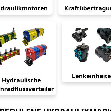
draulikmotoren
Kraftübertragu
Lenkeinheit
Hydraulische
nradflussverteiler