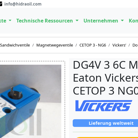
info@hidraoil.com
kte
Technische Ressourcen
Unternehmen
Kon
Sandwichventile
Magnetwegeventile
CETOP 3 - NG6
Vickers‘
Do
DG4V 3 6C M
Eaton Vicker
CETOP 3 NG0
Lieferung weltweit