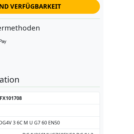
UND VERFÜGBARKEIT
fermethoden
ation
FX101708
 DG4V 3 6C M U G7 60 EN50