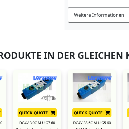
Weitere Informationen
RODUKTE IN DER GLEICHEN 
QUICK QUOTE
QUICK QUOTE
60
DG4V 3 0C M U G7 60
DG4V 3S 6C M U G5 60