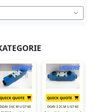
KATEGORIE
QUICK QUOTE
QUICK QUOTE
DG4V 3 6C M U G7 60
DG4V 3 2C M U G7 60