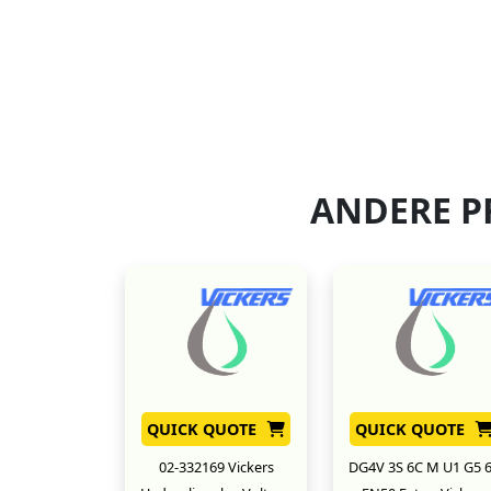
ANDERE P
QUICK QUOTE
QUICK QUOTE
02-332169 Vickers
DG4V 3S 6C M U1 G5 