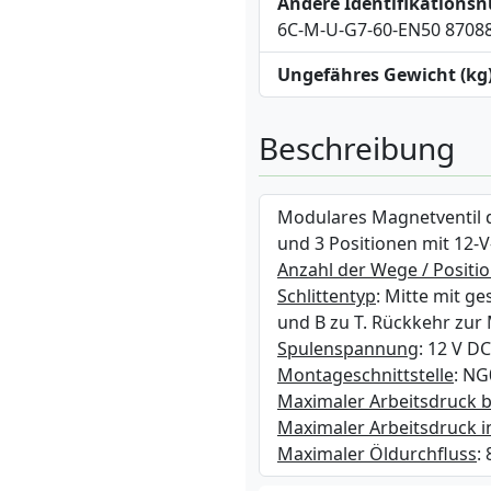
Andere Identifikation
6C-M-U-G7-60-EN50 8708
Ungefähres Gewicht (kg
Beschreibung
Modulares Magnetventil 
und 3 Positionen mit 12-
Anzahl der Wege / Positi
Schlittentyp
: Mitte mit g
und B zu T. Rückkehr zur 
Spulenspannung
: 12 V DC
Montageschnittstelle
: NG
Maximaler Arbeitsdruck b
Maximaler Arbeitsdruck i
Maximaler Öldurchfluss
: