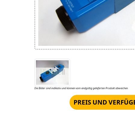
Die Bilder sind indikativ und können vom endgültig gelieferten Produkt abweichen.
PREIS UND VERFÜG