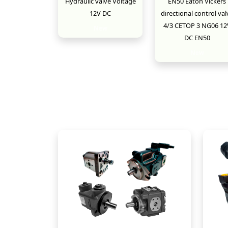
Hydraulic valve Voltage
EN50 Eaton Vickers
12V DC
directional control val
4/3 CETOP 3 NG06 12
New
DC EN50
New