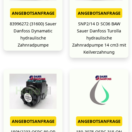
ANGEBOTSANFRAGE
ANGEBOTSANFRAGE
83996272 (31600) Sauer
SNP2/14 D SC06 BAW
Danfoss Dynamatic
Sauer Danfoss Turolla
hydraulische
hydraulische
Zahnradpumpe
Zahnradpumpe 14 cm3 mit
Keilverzahnung
ANGEBOTSANFRAGE
ANGEBOTSANFRAGE
150N2233 OSPC 80 OR
150-3075 OSPC 315 ON