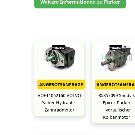
Weitere Informationen zu Parker
ANGEBOTSANFRAGE
ANGEBOTSANFRA
VOE11062160 VOLVO
85857099 Sandvik
Parker Hydraulik-
Epiroc Parker
Zahnradmotor
Hydraulischer
Kolbenmotor