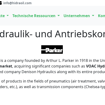
info@hidraoil.com
kte
Technische Ressourcen
Unternehmen
Kon
ydraulik- und Antriebs
) is a company founded by Arthur L. Parker in 1918 in the Un
 market
, acquiring significant companies such as
VOAC Hydr
ed company Denison Hydraulics along with its entire produ
f products in the fields of pneumatics (air treatment, valve
inders, etc.), as well as transmission components (Chelsea-t