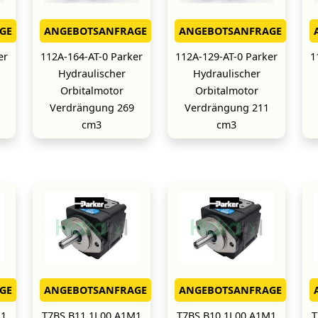
GE
ANGEBOTSANFRAGE
ANGEBOTSANFRAGE
er
112A-164-AT-0 Parker
112A-129-AT-0 Parker
1
Hydraulischer
Hydraulischer
Orbitalmotor
Orbitalmotor
Verdrängung 269
Verdrängung 211
cm3
cm3
GE
ANGEBOTSANFRAGE
ANGEBOTSANFRAGE
M1
T7BS B11 1L00 A1M1
T7BS B10 1L00 A1M1
T