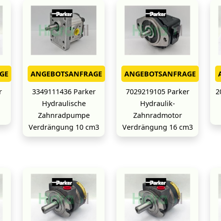
GE
ANGEBOTSANFRAGE
ANGEBOTSANFRAGE
r
3349111436 Parker
7029219105 Parker
2
Hydraulische
Hydraulik-
Zahnradpumpe
Zahnradmotor
Verdrängung 10 cm3
Verdrängung 16 cm3