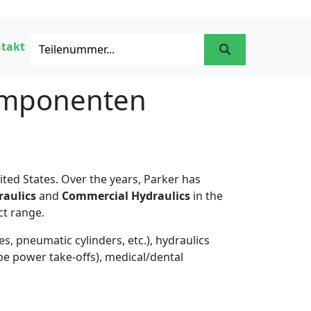
takt
komponenten
ited States. Over the years, Parker has
aulics
and
Commercial Hydraulics
in the
ct range.
s, pneumatic cylinders, etc.), hydraulics
ype power take-offs), medical/dental