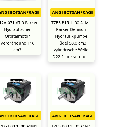
ANGEBOTSANFRAGE
ANGEBOTSANFRAGE
12A-071-AT-0 Parker
T7BS B15 1L00 A1M1
Hydraulischer
Parker Denison
Orbitalmotor
Hydraulikpumpe
Verdrängung 116
Flügel 50.0 cm3
cm3
zylindrische Welle
D22.2 Linksdrehu...
ANGEBOTSANFRAGE
ANGEBOTSANFRAGE
7BS B09 1L00 A1M1
T7BS B08 1L00 A1M1