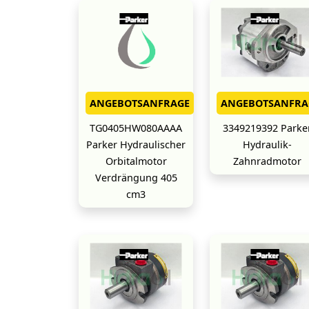
ANGEBOTSANFRAGE
ANGEBOTSANFRA
TG0405HW080AAAA
3349219392 Parke
Parker Hydraulischer
Hydraulik-
Orbitalmotor
Zahnradmotor
Verdrängung 405
cm3