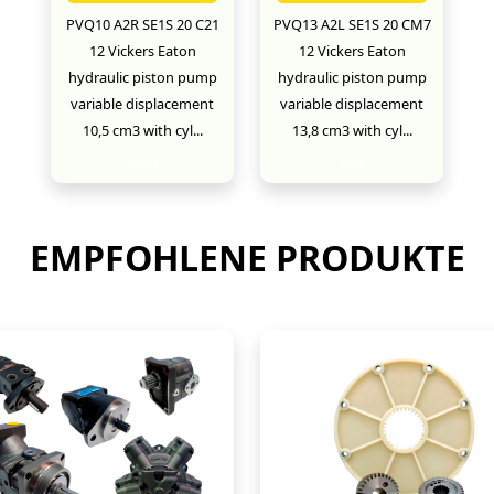
PVQ10 A2R SE1S 20 C21
PVQ13 A2L SE1S 20 CM7
12 Vickers Eaton
12 Vickers Eaton
hydraulic piston pump
hydraulic piston pump
variable displacement
variable displacement
10,5 cm3 with cyl...
13,8 cm3 with cyl...
New
New
EMPFOHLENE PRODUKTE