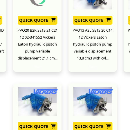
QUICK QUOTE
QUICK QUOTE
1D
PVQ20 B2R SE1S 21 C21
PVQ13 A2L SE1S 20 C14
P
12 02-341552 Vickers
12 Vickers Eaton
.1
Eaton hydraulic piston
hydraulic piston pump
h
aft
pump variable
variable displacement
displacement 21.1 cm...
13,8 cm3 with cyl...
New
New
QUICK QUOTE
QUICK QUOTE