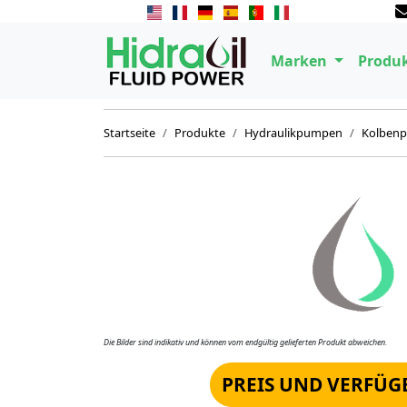
Marken
Produ
Startseite
Produkte
Hydraulikpumpen
Kolben
Die Bilder sind indikativ und können vom endgültig gelieferten Produkt abweichen.
PREIS UND VERFÜG