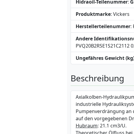
Hidraoil-Teilenummer
:
G
Produktmarke
: Vickers
Herstellerteilenummer
:
Andere Identifikation
PVQ20B2RSE1S21C2112 02
Ungefähres Gewicht (kg
Beschreibung
Axialkolben-Hydraulikpum
industrielle Hydrauliksys
Pumpenverdrängung an di
auf den vorgegebenen Dr
Hubraum
: 21.1 cm3/U.
Theoretischer Ölfluss be