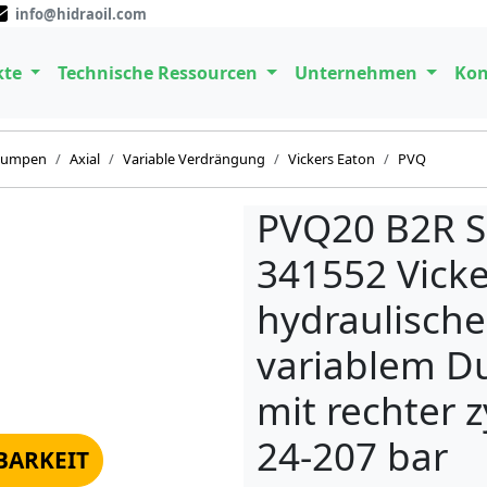
info@hidraoil.com
kte
Technische Ressourcen
Unternehmen
Kon
pumpen
Axial
Variable Verdrängung
Vickers Eaton
PVQ
PVQ20 B2R S
341552 Vicke
hydraulisch
variablem Du
mit rechter z
24-207 bar
BARKEIT