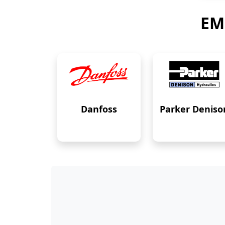
EM
Danfoss
Parker Deniso