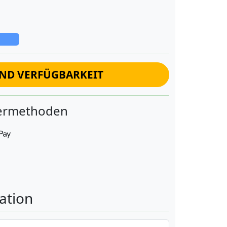
UND VERFÜGBARKEIT
fermethoden
ation