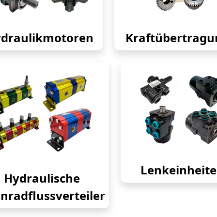
draulikmotoren
Kraftübertragu
Lenkeinheit
Hydraulische
nradflussverteiler