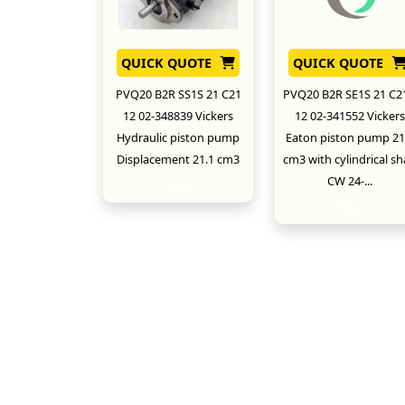
QUICK QUOTE
QUICK QUOTE
PVQ20 B2R SS1S 21 C21
PVQ20 B2R SE1S 21 C2
12 02-348839 Vickers
12 02-341552 Vickers
Hydraulic piston pump
Eaton piston pump 21
Displacement 21.1 cm3
cm3 with cylindrical sh
CW 24-...
New
New