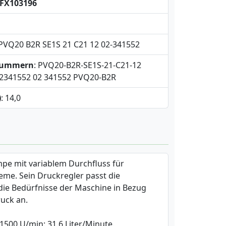
FX103196
 PVQ20 B2R SE1S 21 C21 12 02-341552
snummern
: PVQ20-B2R-SE1S-21-C21-12
341552 02 341552 PVQ20-B2R
)
: 14,0
pe mit variablem Durchfluss für
teme. Sein Druckregler passt die
e Bedürfnisse der Maschine in Bezug
uck an.
i 1500 U/min
: 31.6 Liter/Minute.