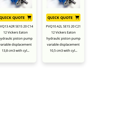
QUICK QUOTE
QUICK QUOTE
VQ13 A2R SE1S 20 C14
PVQ10 A2L SE1S 20 C21
12 Vickers Eaton
12 Vickers Eaton
ydraulic piston pump
hydraulic piston pump
variable displacement
variable displacement
13,8 cm3 with cyl...
10,5 cm3 with cyl...
New
New