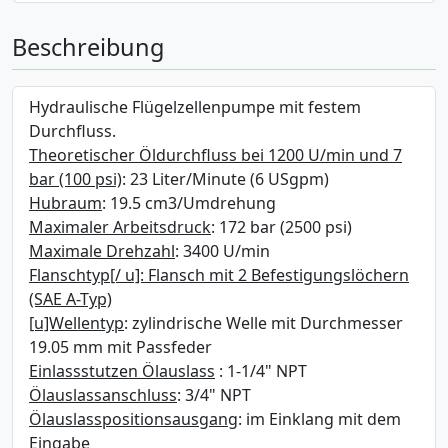
Beschreibung
Hydraulische Flügelzellenpumpe mit festem
Durchfluss.
Theoretischer Öldurchfluss bei 1200 U/min und 7
bar (100 psi)
: 23 Liter/Minute (6 USgpm)
Hubraum
: 19.5 cm3/Umdrehung
Maximaler Arbeitsdruck
: 172 bar (2500 psi)
Maximale Drehzahl
: 3400 U/min
Flanschtyp[/ u]: Flansch mit 2 Befestigungslöchern
(SAE A-Typ)
[u]Wellentyp
: zylindrische Welle mit Durchmesser
19.05 mm mit Passfeder
Einlassstutzen Ölauslass
: 1-1/4" NPT
Ölauslassanschluss
: 3/4" NPT
Ölauslasspositionsausgang
: im Einklang mit dem
Eingabe