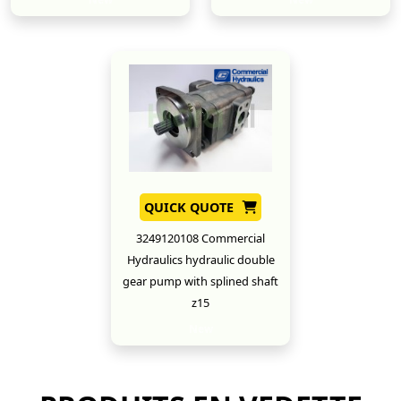
QUICK QUOTE
3249120108 Commercial
Hydraulics hydraulic double
gear pump with splined shaft
z15
New