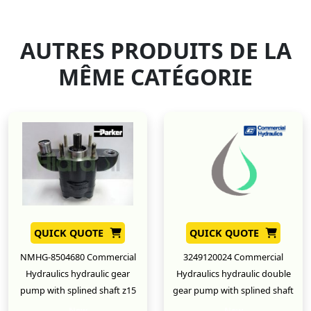
AUTRES PRODUITS DE LA
MÊME CATÉGORIE
QUICK QUOTE
QUICK QUOTE
NMHG-8504680 Commercial
3249120024 Commercial
Hydraulics hydraulic gear
Hydraulics hydraulic double
pump with splined shaft z15
gear pump with splined shaft
New
New