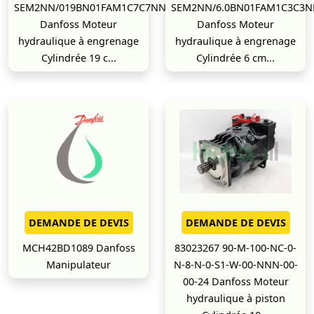
SEM2NN/019BN01FAM1C7C7NNNN/NNNNN
SEM2NN/6.0BN01FAM1C3C3
Danfoss Moteur
Danfoss Moteur
hydraulique à engrenage
hydraulique à engrenage
Cylindrée 19 c...
Cylindrée 6 cm...
DEMANDE DE DEVIS
DEMANDE DE DEVIS
MCH42BD1089 Danfoss
83023267 90-M-100-NC-0-
Manipulateur
N-8-N-0-S1-W-00-NNN-00-
00-24 Danfoss Moteur
hydraulique à piston