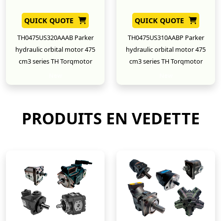
QUICK QUOTE
QUICK QUOTE
TH0475US320AAAB Parker
TH0475US310AABP Parker
hydraulic orbital motor 475
hydraulic orbital motor 475
cm3 series TH Torqmotor
cm3 series TH Torqmotor
New
New
PRODUITS EN VEDETTE