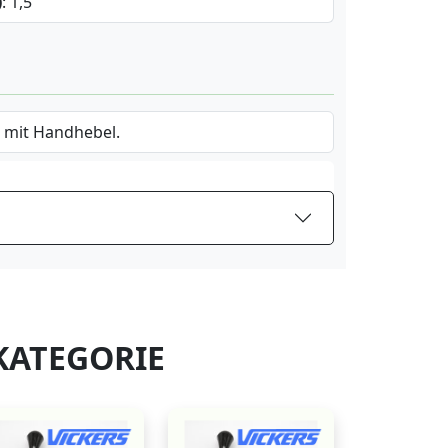
)
: 1,5
 mit Handhebel.
KATEGORIE