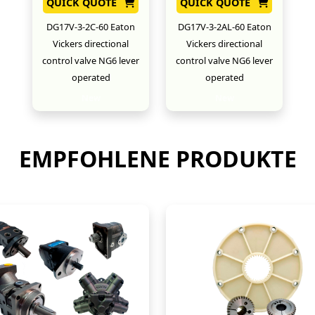
QUICK QUOTE
QUICK QUOTE
DG17V-3-2C-60 Eaton
DG17V-3-2AL-60 Eaton
Vickers directional
Vickers directional
control valve NG6 lever
control valve NG6 lever
operated
operated
New
New
EMPFOHLENE PRODUKTE