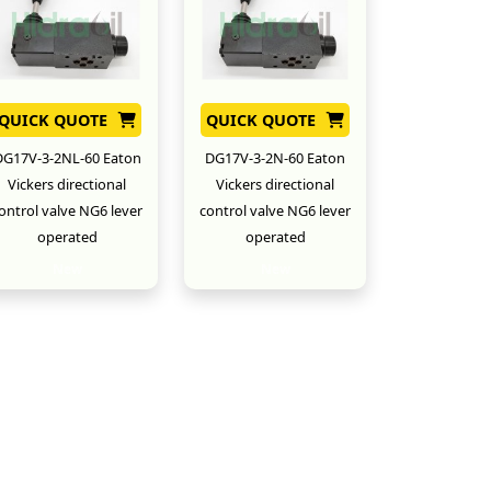
QUICK QUOTE
QUICK QUOTE
DG17V-3-2NL-60 Eaton
DG17V-3-2N-60 Eaton
Vickers directional
Vickers directional
ontrol valve NG6 lever
control valve NG6 lever
operated
operated
New
New