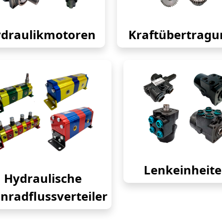
draulikmotoren
Kraftübertragu
Lenkeinheit
Hydraulische
nradflussverteiler