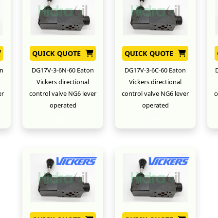
QUICK QUOTE
QUICK QUOTE
n
DG17V-3-6N-60 Eaton
DG17V-3-6C-60 Eaton
Vickers directional
Vickers directional
er
control valve NG6 lever
control valve NG6 lever
c
operated
operated
New
New