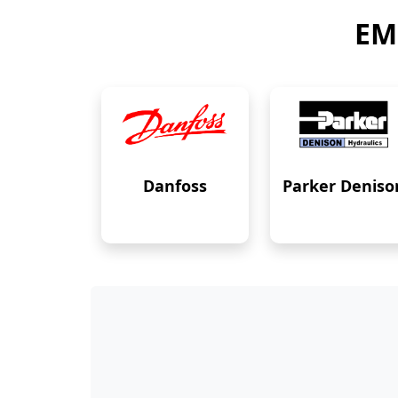
EM
Danfoss
Parker Deniso