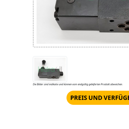
Die Bilder sind indikativ und können vom endgültig gelieferten Produkt abweichen.
PREIS UND VERFÜG