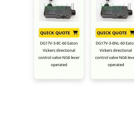
QUICK QUOTE
QUICK QUOTE
DG17V-3-8C-60 Eaton
DG17V-3-6NL-60 Eato
Vickers directional
Vickers directional
control valve NG6 lever
control valve NG6 lev
operated
operated
New
New