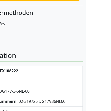
fermethoden
ation
FX108222
 DG17V-3-6NL-60
snummern
: 02-319726 DG17V36NL60