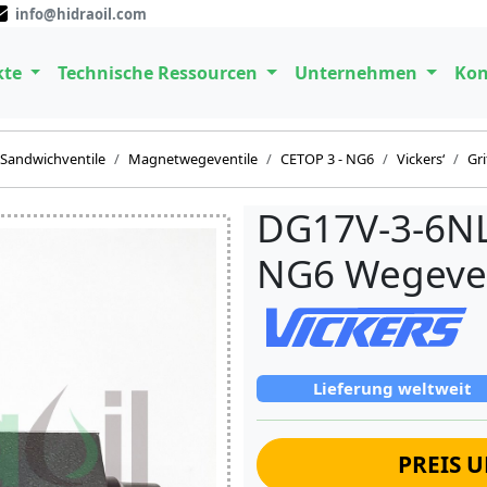
info@hidraoil.com
kte
Technische Ressourcen
Unternehmen
Kon
Sandwichventile
Magnetwegeventile
CETOP 3 - NG6
Vickers‘
Gr
DG17V-3-6NL
NG6 Wegeven
Lieferung weltweit
PREIS 