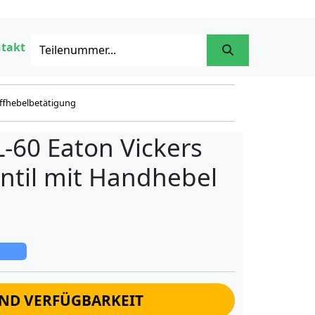
takt
iffhebelbetätigung
-60 Eaton Vickers
til mit Handhebel
UND VERFÜGBARKEIT