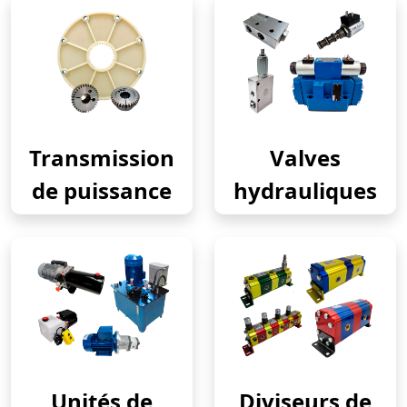
Transmission
Valves
de puissance
hydrauliques
Unités de
Diviseurs de