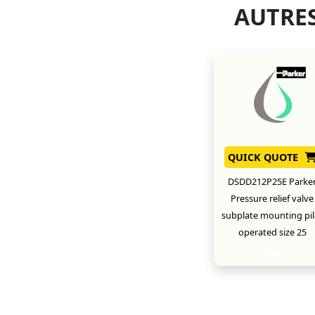
AUTRES
QUICK QUOTE
DSDD212P25E Parke
Pressure relief valve
subplate mounting pil
operated size 25
New