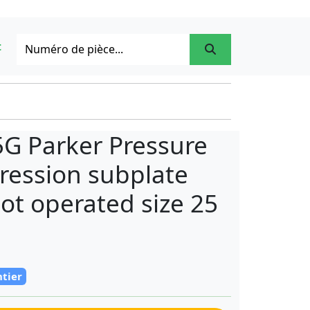
t
 Parker Pressure
pression subplate
ot operated size 25
ntier