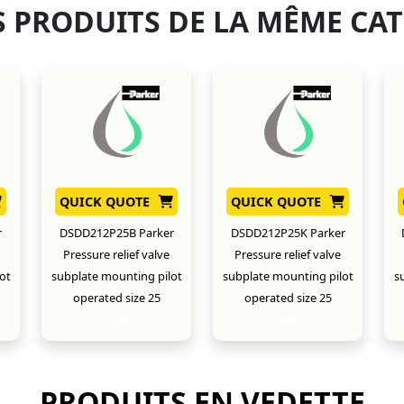
 PRODUITS DE LA MÊME CA
QUICK QUOTE
QUICK QUOTE
r
DSDD212P25B Parker
DSDD212P25K Parker
Pressure relief valve
Pressure relief valve
ot
subplate mounting pilot
subplate mounting pilot
s
operated size 25
operated size 25
New
New
PRODUITS EN VEDETTE