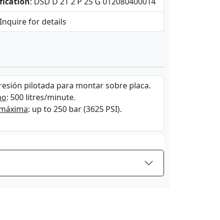
fication
: DSD D 21 2 P 25 G 012080400014
 Inquire for details
resión pilotada para montar sobre placa.
mo
: 500 litres/minute.
 máxima
: up to 250 bar (3625 PSI).