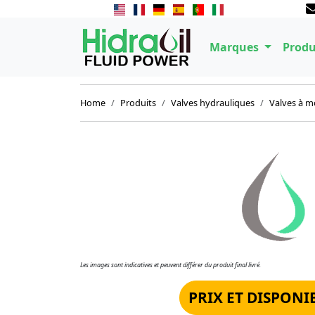
Marques
Produ
Home
Produits
Valves hydrauliques
Valves à m
Les images sont indicatives et peuvent différer du produit final livré.
PRIX ET DISPONI