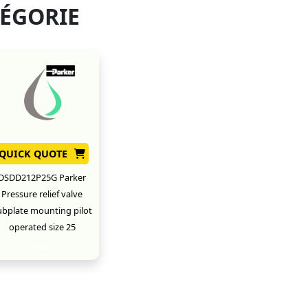
TÉGORIE
QUICK QUOTE
DSDD212P25G Parker
Pressure relief valve
ubplate mounting pilot
operated size 25
New