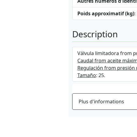
Autres numéros d'identi
Poids approximatif (kg)
:
Description
Válvula limitadora from p
Caudal from aceite máxi
Regulación from presión
Tamaño
: 25.
Plus d'informations