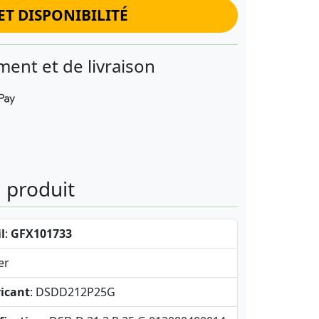
ET DISPONIBILITÉ
ent et de livraison
u produit
l
:
GFX101733
er
icant
: DSDD212P25G