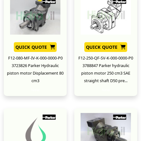
QUICK QUOTE
QUICK QUOTE
F12-080-MF-IV-K-000-0000-P0
F12-250-QF-SV-K-000-0000-P0
3723826 Parker Hydraulic
3788847 Parker hydraulic
piston motor Displacement 80
piston motor 250 cm3 SAE
cm3
straight shaft D50 pre...
New
New