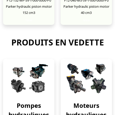
F12-152-MF-SV-T-000-0000-P0
F12-040-MS-SV-T-000-0000-P0
Parker hydraulic piston motor
Parker hydraulic piston motor
152 cm3
40 cm3
New
New
PRODUITS EN VEDETTE
Pompes
Moteurs
hydrauliques
hydrauliques