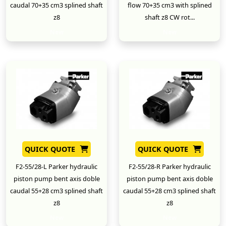
caudal 70+35 cm3 splined shaft
flow 70+35 cm3 with splined
z8
shaft z8 CW rot...
New
New
QUICK QUOTE
QUICK QUOTE
F2-55/28-L Parker hydraulic
F2-55/28-R Parker hydraulic
piston pump bent axis doble
piston pump bent axis doble
caudal 55+28 cm3 splined shaft
caudal 55+28 cm3 splined shaft
z8
z8
New
New