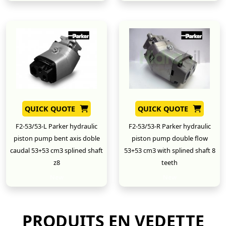
QUICK QUOTE
QUICK QUOTE
F2-53/53-L Parker hydraulic
F2-53/53-R Parker hydraulic
piston pump bent axis doble
piston pump double flow
caudal 53+53 cm3 splined shaft
53+53 cm3 with splined shaft 8
z8
teeth
New
New
PRODUITS EN VEDETTE