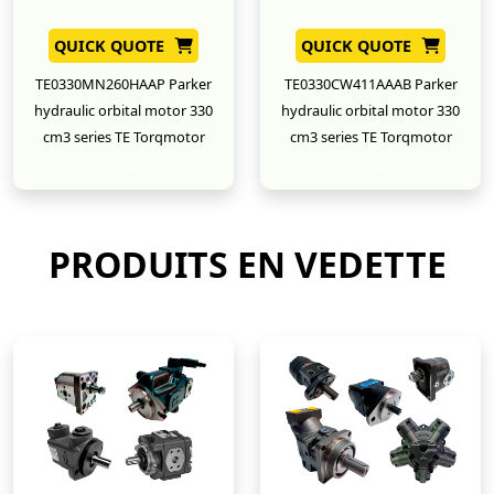
QUICK QUOTE
QUICK QUOTE
TE0330MN260HAAP Parker
TE0330CW411AAAB Parker
hydraulic orbital motor 330
hydraulic orbital motor 330
cm3 series TE Torqmotor
cm3 series TE Torqmotor
New
New
PRODUITS EN VEDETTE