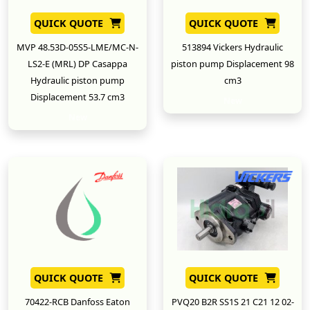
QUICK QUOTE
QUICK QUOTE
MVP 48.53D-05S5-LME/MC-N-
513894 Vickers Hydraulic
LS2-E (MRL) DP Casappa
piston pump Displacement 98
Hydraulic piston pump
cm3
Displacement 53.7 cm3
New
New
QUICK QUOTE
QUICK QUOTE
70422-RCB Danfoss Eaton
PVQ20 B2R SS1S 21 C21 12 02-