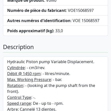
Marque de produit
: Volvo
Numéro de pièce du fabricant
: VOE15068597
Autres numéros d'identification
: VOE 15068597
Poids approximatif (kg)
: 33,0
Description
Hydraulic Piston pump Variable Displacement.
Cylindrée
: - cm3/rev.
Débit @ 1450 rpm
: - litres/minute.
Max. Working Pressure
: - bar.
Rotation
: - (looking at the pump shaft from the
front).
Control Type
: -.
Speed range
: De - up to - rpm.
Arbre
: Cannelé 13 dientes.