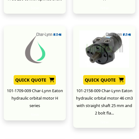
New
New
QUICK QUOTE
QUICK QUOTE
101-1709-009 Char-Lynn Eaton
101-2158-009 Char-Lynn Eaton
hydraulic orbital motor H
hydraulic orbital motor 46 cm3
series
with straight shaft 25 mm and
2 bolt fla...
New
New