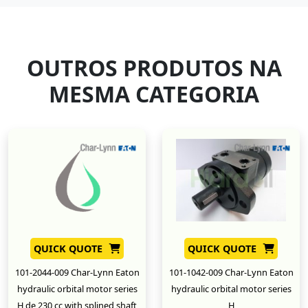
OUTROS PRODUTOS NA
MESMA CATEGORIA
QUICK QUOTE
QUICK QUOTE
101-2044-009 Char-Lynn Eaton
101-1042-009 Char-Lynn Eaton
hydraulic orbital motor series
hydraulic orbital motor series
H de 230 cc with splined shaft
H