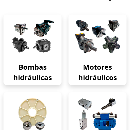
Bombas
Motores
hidráulicas
hidráulicos