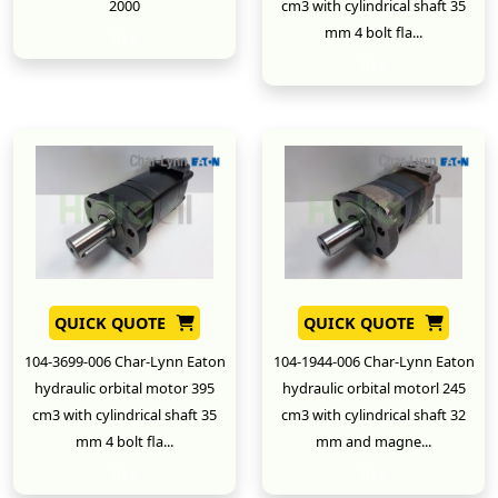
2000
cm3 with cylindrical shaft 35
mm 4 bolt fla...
New
New
QUICK QUOTE
QUICK QUOTE
104-3699-006 Char-Lynn Eaton
104-1944-006 Char-Lynn Eaton
hydraulic orbital motor 395
hydraulic orbital motorl 245
cm3 with cylindrical shaft 35
cm3 with cylindrical shaft 32
mm 4 bolt fla...
mm and magne...
New
New