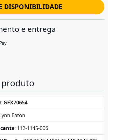
E DISPONIBILIDADE
ento e entrega
o produto
l
:
GFX70654
-Lynn Eaton
icante
: 112-1145-006