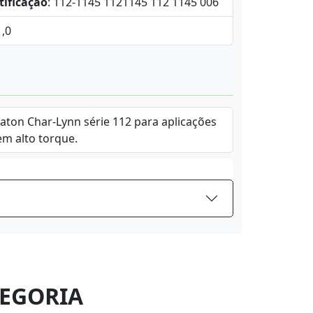
tificação
: 112-1145 1121145 112 1145 006
1,0
Eaton Char-Lynn série 112 para aplicações
em alto torque.
EGORIA