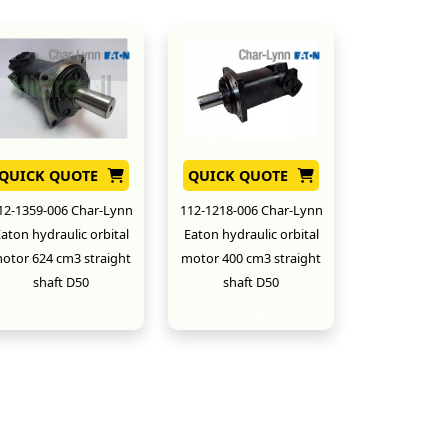
QUICK QUOTE
QUICK QUOTE
12-1359-006 Char-Lynn
112-1218-006 Char-Lynn
aton hydraulic orbital
Eaton hydraulic orbital
otor 624 cm3 straight
motor 400 cm3 straight
shaft D50
shaft D50
New
New