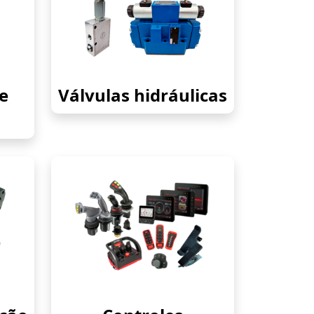
e
Válvulas hidráulicas