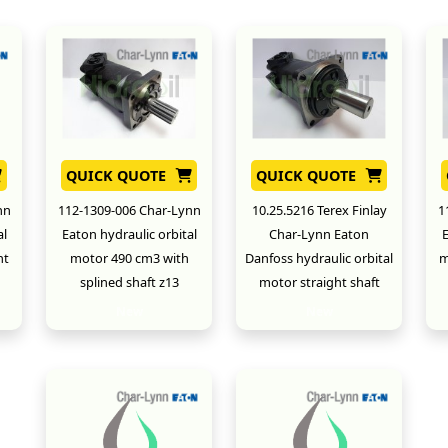
QUICK QUOTE
QUICK QUOTE
nn
112-1309-006 Char-Lynn
10.25.5216 Terex Finlay
1
al
Eaton hydraulic orbital
Char-Lynn Eaton
E
ht
motor 490 cm3 with
Danfoss hydraulic orbital
m
splined shaft z13
motor straight shaft
New
New