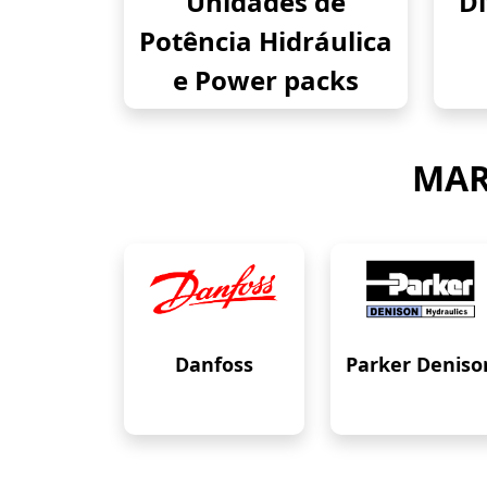
Unidades de
Di
Potência Hidráulica
e Power packs
MAR
Danfoss
Parker Deniso