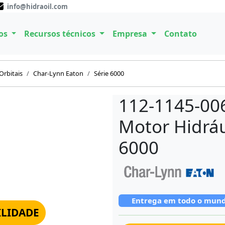
info@hidraoil.com
os
Recursos técnicos
Empresa
Contato
Orbitais
Char-Lynn Eaton
Série 6000
112-1145-00
Motor Hidráu
6000
Entrega em todo o mun
ILIDADE