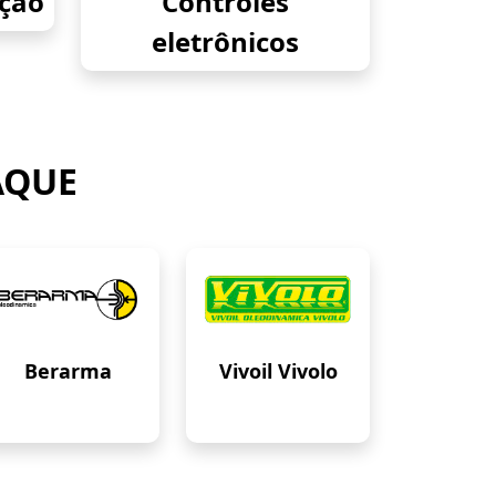
eção
Controles
eletrônicos
AQUE
Berarma
Vivoil Vivolo