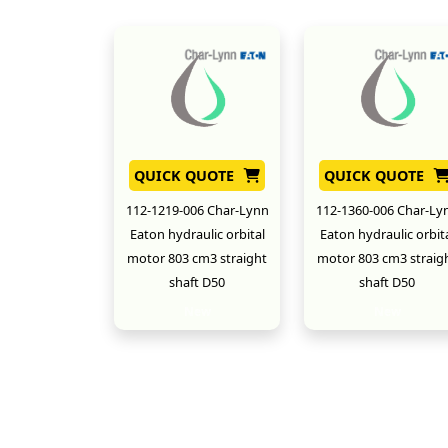
QUICK QUOTE
QUICK QUOTE
112-1219-006 Char-Lynn
112-1360-006 Char-Ly
Eaton hydraulic orbital
Eaton hydraulic orbit
motor 803 cm3 straight
motor 803 cm3 straig
shaft D50
shaft D50
New
New