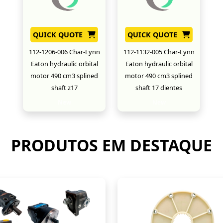
QUICK QUOTE
QUICK QUOTE
112-1206-006 Char-Lynn
112-1132-005 Char-Lynn
Eaton hydraulic orbital
Eaton hydraulic orbital
motor 490 cm3 splined
motor 490 cm3 splined
shaft z17
shaft 17 dientes
New
New
PRODUTOS EM DESTAQUE