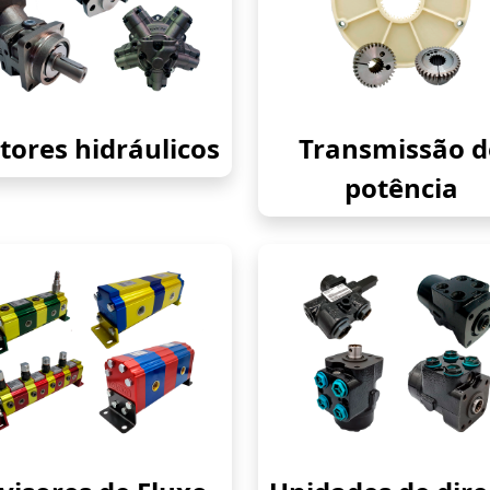
ores hidráulicos
Transmissão d
potência