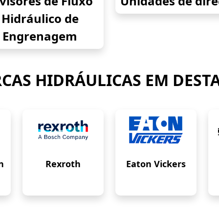
visores de Fluxo
Unidades de dir
Hidráulico de
Engrenagem
CAS HIDRÁULICAS EM DEST
n
Rexroth
Eaton Vickers