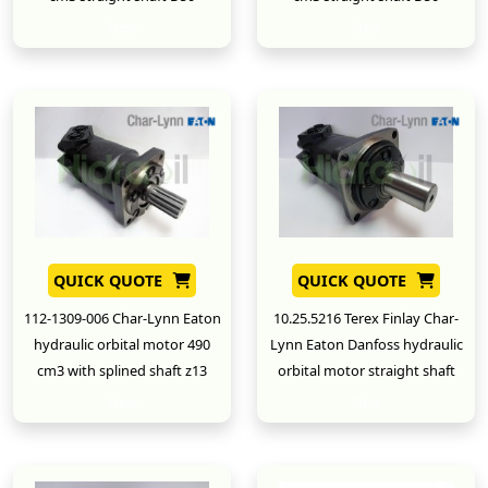
New
New
QUICK QUOTE
QUICK QUOTE
112-1309-006 Char-Lynn Eaton
10.25.5216 Terex Finlay Char-
hydraulic orbital motor 490
Lynn Eaton Danfoss hydraulic
cm3 with splined shaft z13
orbital motor straight shaft
New
New