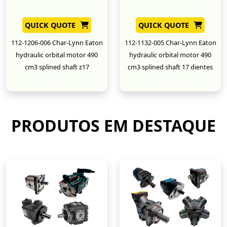
QUICK QUOTE
QUICK QUOTE
112-1206-006 Char-Lynn Eaton
112-1132-005 Char-Lynn Eaton
hydraulic orbital motor 490
hydraulic orbital motor 490
cm3 splined shaft z17
cm3 splined shaft 17 dientes
New
New
PRODUTOS EM DESTAQUE