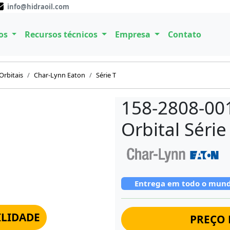
info@hidraoil.com
os
Recursos técnicos
Empresa
Contato
Orbitais
Char-Lynn Eaton
Série T
158-2808-001
Orbital Séri
Entrega em todo o mun
ILIDADE
PREÇO 