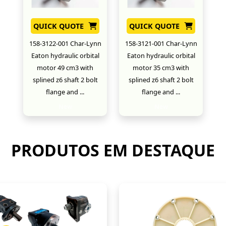
QUICK QUOTE
QUICK QUOTE
158-3122-001 Char-Lynn
158-3121-001 Char-Lynn
Eaton hydraulic orbital
Eaton hydraulic orbital
motor 49 cm3 with
motor 35 cm3 with
splined z6 shaft 2 bolt
splined z6 shaft 2 bolt
flange and ...
flange and ...
New
New
PRODUTOS EM DESTAQUE