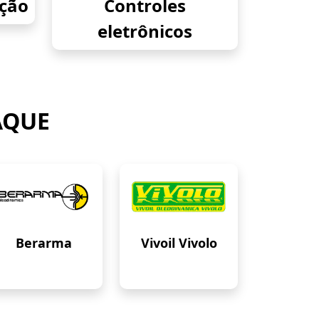
eção
Controles
eletrônicos
AQUE
Berarma
Vivoil Vivolo