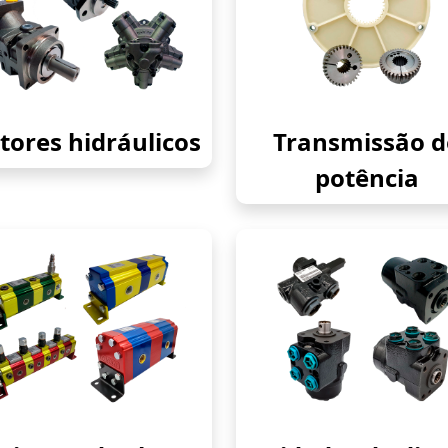
ores hidráulicos
Transmissão d
potência