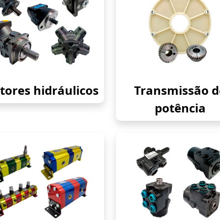
ores hidráulicos
Transmissão d
potência