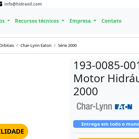
info@hidraoil.com
os
Recursos técnicos
Empresa
Contato
Orbitais
Char-Lynn Eaton
Série 2000
193-0085-00
Motor Hidráu
2000
Entrega em todo o mun
ILIDADE