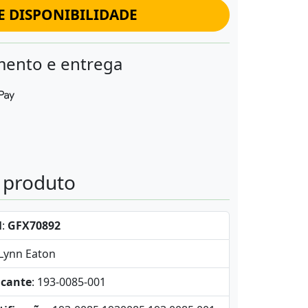
E DISPONIBILIDADE
ento e entrega
o produto
l
:
GFX70892
-Lynn Eaton
icante
: 193-0085-001