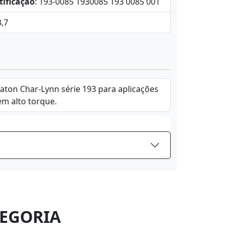
tificação
: 193-0085 1930085 193 0085 001
3,7
Eaton Char-Lynn série 193 para aplicações
em alto torque.
EGORIA