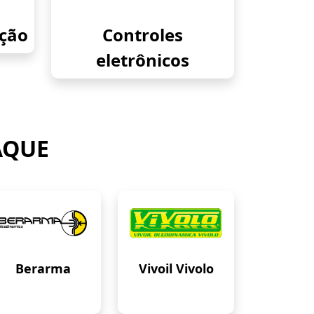
eção
Controles
eletrônicos
AQUE
Berarma
Vivoil Vivolo