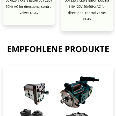
507826 Vickers Eaton coil 220V
507833 Vickers Eaton bobina
50Hz AC for directional control
110/120V 50/60Hz AC for
valves DG4V
directional control valves
DG4V
New
New
EMPFOHLENE PRODUKTE