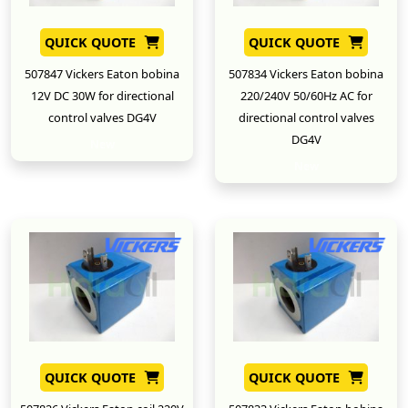
QUICK QUOTE
QUICK QUOTE
507847 Vickers Eaton bobina
507834 Vickers Eaton bobina
12V DC 30W for directional
220/240V 50/60Hz AC for
control valves DG4V
directional control valves
DG4V
New
New
QUICK QUOTE
QUICK QUOTE