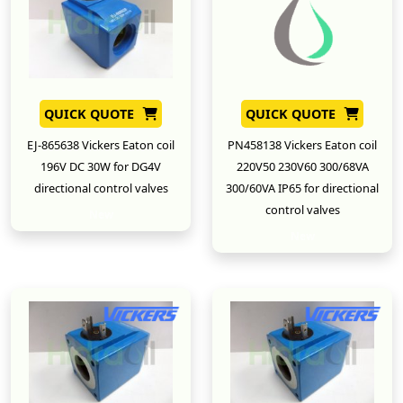
QUICK QUOTE
QUICK QUOTE
EJ-865638 Vickers Eaton coil
PN458138 Vickers Eaton coil
196V DC 30W for DG4V
220V50 230V60 300/68VA
directional control valves
300/60VA IP65 for directional
control valves
New
New