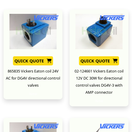
QUICK QUOTE
QUICK QUOTE
865835 Vickers Eaton coil 24V
02-124661 Vickers Eaton coil
AC for DG4V directional control
12V DC 30W for directional
valves
control valves DG4V-3 with
AMP connector
New
New