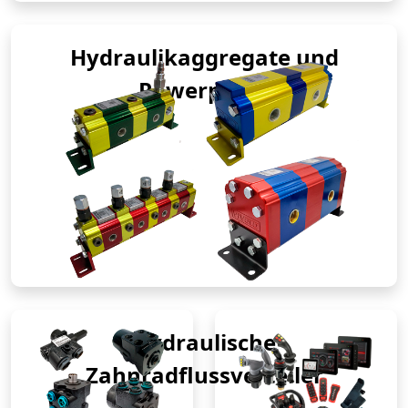
Hydraulikaggregate und
Powerpacks
Hydraulische
Zahnradflussverteiler