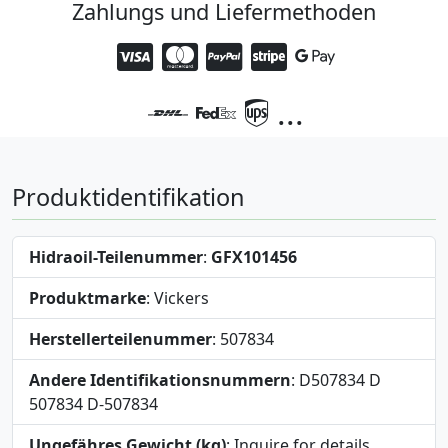
Zahlungs und Liefermethoden
...
Produktidentifikation
Hidraoil-Teilenummer
:
GFX101456
Produktmarke
: Vickers
Herstellerteilenummer
: 507834
Andere Identifikationsnummern
: D507834 D
507834 D-507834
Ungefähres Gewicht (kg)
: Inquire for details