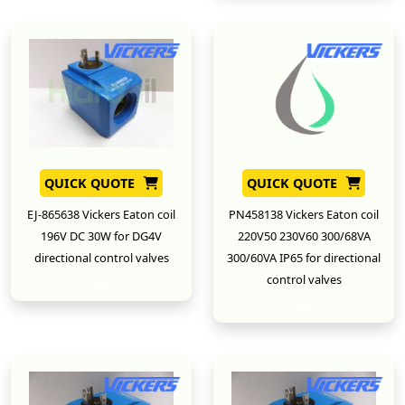
QUICK QUOTE
QUICK QUOTE
EJ-865638 Vickers Eaton coil
PN458138 Vickers Eaton coil
196V DC 30W for DG4V
220V50 230V60 300/68VA
directional control valves
300/60VA IP65 for directional
control valves
New
New