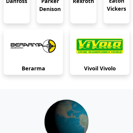
Eaton
Danfoss
Rexroth
Parker
Vickers
Denison
Berarma
Vivoil Vivolo