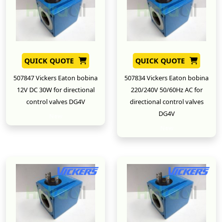
QUICK QUOTE
QUICK QUOTE
507847 Vickers Eaton bobina
507834 Vickers Eaton bobina
12V DC 30W for directional
220/240V 50/60Hz AC for
control valves DG4V
directional control valves
DG4V
New
New