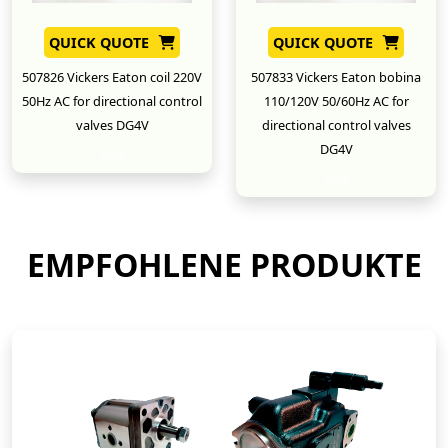
QUICK QUOTE
QUICK QUOTE
507826 Vickers Eaton coil 220V
507833 Vickers Eaton bobina
50Hz AC for directional control
110/120V 50/60Hz AC for
valves DG4V
directional control valves
DG4V
New
New
EMPFOHLENE PRODUKTE