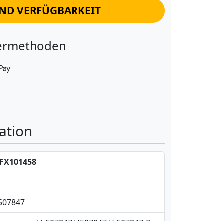
UND VERFÜGBARKEIT
fermethoden
ation
FX101458
 507847