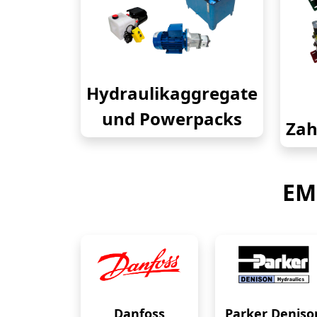
Hydraulikaggregate
und Powerpacks
Zah
EM
Danfoss
Parker Deniso