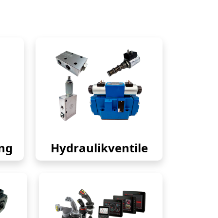
ng
Hydraulikventile