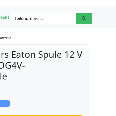
takt
atzteile
rs Eaton Spule 12 V
 DG4V-
le