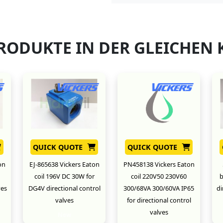
RODUKTE IN DER GLEICHEN 
QUICK QUOTE
QUICK QUOTE
on
EJ-865638 Vickers Eaton
PN458138 Vickers Eaton
coil 196V DC 30W for
coil 220V50 230V60
b
ves
DG4V directional control
300/68VA 300/60VA IP65
di
valves
for directional control
valves
New