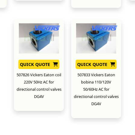
New
QUICK QUOTE
QUICK QUOTE
507826 Vickers Eaton coil
507833 Vickers Eaton
220V 50Hz AC for
bobina 110/120V
directional control valves
50/60Hz AC for
DG4V
directional control valves
DG4V
New
New