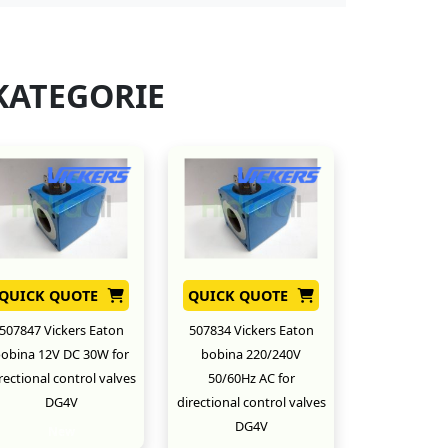
KATEGORIE
QUICK QUOTE
QUICK QUOTE
507847 Vickers Eaton
507834 Vickers Eaton
obina 12V DC 30W for
bobina 220/240V
rectional control valves
50/60Hz AC for
DG4V
directional control valves
DG4V
New