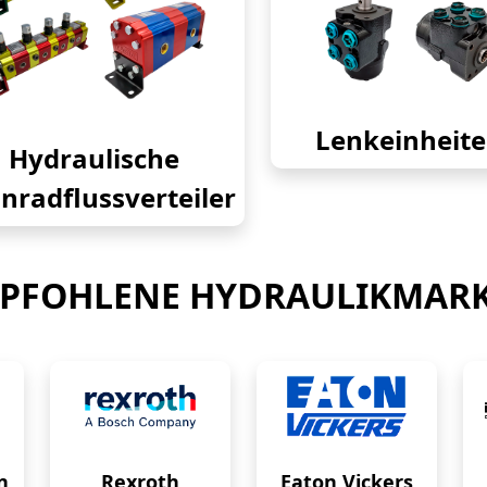
Lenkeinheit
Hydraulische
nradflussverteiler
PFOHLENE HYDRAULIKMAR
n
Rexroth
Eaton Vickers