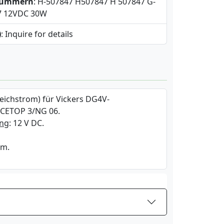
snummern
: H-507847 H507847 H 507847 G-
7 12VDC 30W
)
: Inquire for details
eichstrom) für Vickers DG4V-
 CETOP 3/NG 06.
ng
: 12 V DC.
mm.