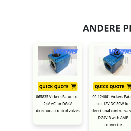
ANDERE P
QUICK QUOTE
QUICK QUOTE
865835 Vickers Eaton coil
02-124661 Vickers Eat
24V AC for DG4V
coil 12V DC 30W for
directional control valves
directional control val
DG4V-3 with AMP
New
connector