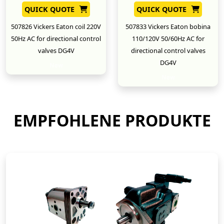
QUICK QUOTE
QUICK QUOTE
507826 Vickers Eaton coil 220V
507833 Vickers Eaton bobina
50Hz AC for directional control
110/120V 50/60Hz AC for
valves DG4V
directional control valves
DG4V
New
New
EMPFOHLENE PRODUKTE