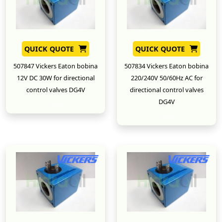
QUICK QUOTE
QUICK QUOTE
507847 Vickers Eaton bobina
507834 Vickers Eaton bobina
12V DC 30W for directional
220/240V 50/60Hz AC for
control valves DG4V
directional control valves
DG4V
New
New