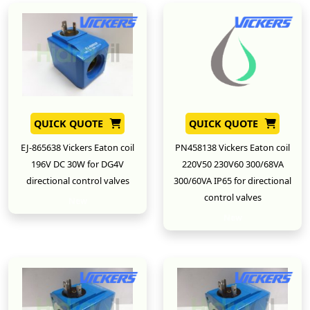
QUICK QUOTE
QUICK QUOTE
EJ-865638 Vickers Eaton coil
PN458138 Vickers Eaton coil
196V DC 30W for DG4V
220V50 230V60 300/68VA
directional control valves
300/60VA IP65 for directional
control valves
New
New