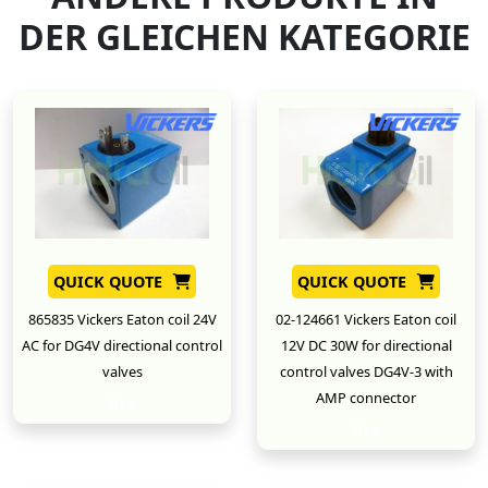
DER GLEICHEN KATEGORIE
QUICK QUOTE
QUICK QUOTE
865835 Vickers Eaton coil 24V
02-124661 Vickers Eaton coil
AC for DG4V directional control
12V DC 30W for directional
valves
control valves DG4V-3 with
AMP connector
New
New