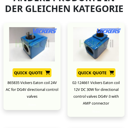
DER GLEICHEN KATEGORIE
QUICK QUOTE
QUICK QUOTE
865835 Vickers Eaton coil 24V
02-124661 Vickers Eaton coil
AC for DG4V directional control
12V DC 30W for directional
valves
control valves DG4V-3 with
AMP connector
New
New