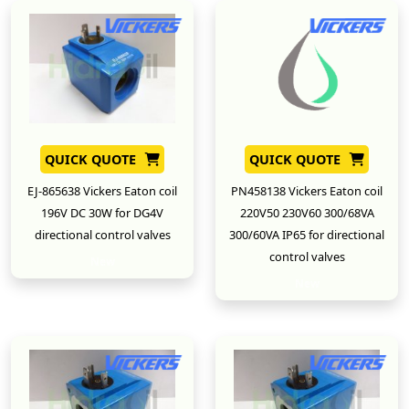
QUICK QUOTE
QUICK QUOTE
EJ-865638 Vickers Eaton coil
PN458138 Vickers Eaton coil
196V DC 30W for DG4V
220V50 230V60 300/68VA
directional control valves
300/60VA IP65 for directional
control valves
New
New