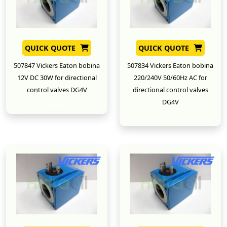
QUICK QUOTE
QUICK QUOTE
507847 Vickers Eaton bobina
507834 Vickers Eaton bobina
12V DC 30W for directional
220/240V 50/60Hz AC for
control valves DG4V
directional control valves
DG4V
New
New