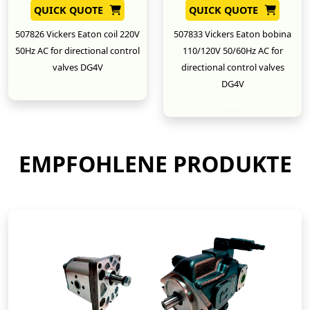
QUICK QUOTE
QUICK QUOTE
507826 Vickers Eaton coil 220V
507833 Vickers Eaton bobina
50Hz AC for directional control
110/120V 50/60Hz AC for
valves DG4V
directional control valves
DG4V
New
New
EMPFOHLENE PRODUKTE