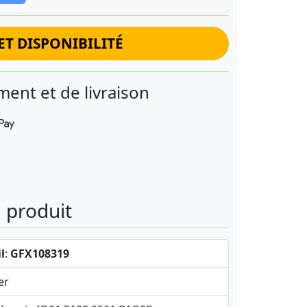
ET DISPONIBILITÉ
ent et de livraison
u produit
l
:
GFX108319
er