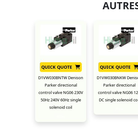
AUTRES
QUICK QUOTE
QUICK QUOTE
D1VW030BNTW Denison
D1VW030BNKW Denis
Parker directional
Parker directional
control valve NG06 230V
control valve NG06 1
50Hz 240V 60Hz single
DC single solenoid coi
solenoid coil
New
New