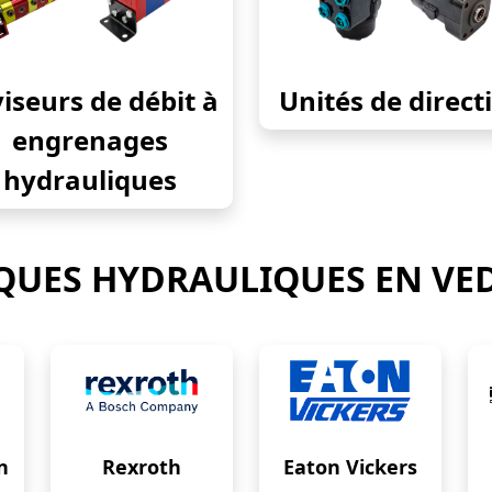
iseurs de débit à
Unités de direct
engrenages
hydrauliques
UES HYDRAULIQUES EN VE
n
Rexroth
Eaton Vickers