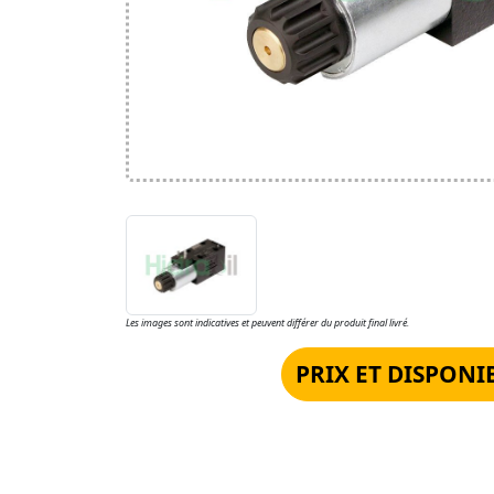
Les images sont indicatives et peuvent différer du produit final livré.
PRIX ET DISPONI