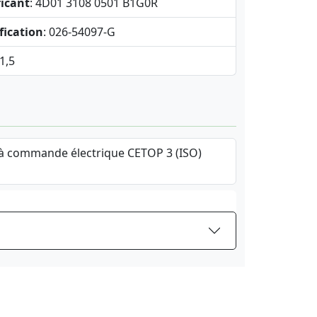
icant
: 4D01 3108 0501 B1G0R
fication
: 026-54097-G
 1,5
 à commande électrique CETOP 3 (ISO)