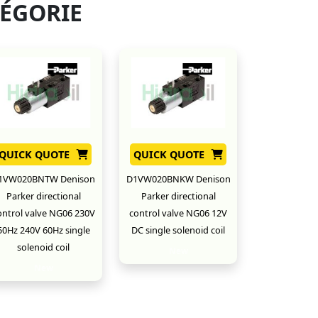
TÉGORIE
QUICK QUOTE
QUICK QUOTE
1VW020BNTW Denison
D1VW020BNKW Denison
Parker directional
Parker directional
ontrol valve NG06 230V
control valve NG06 12V
50Hz 240V 60Hz single
DC single solenoid coil
solenoid coil
New
New