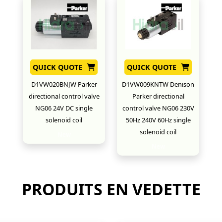
QUICK QUOTE
QUICK QUOTE
D1VW020BNJW Parker
D1VW009KNTW Denison
directional control valve
Parker directional
NG06 24V DC single
control valve NG06 230V
solenoid coil
50Hz 240V 60Hz single
solenoid coil
New
New
PRODUITS EN VEDETTE