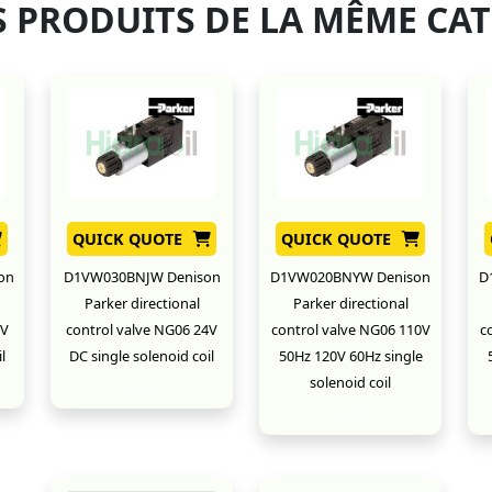
 PRODUITS DE LA MÊME CA
QUICK QUOTE
QUICK QUOTE
on
D1VW030BNJW Denison
D1VW020BNYW Denison
D
Parker directional
Parker directional
2V
control valve NG06 24V
control valve NG06 110V
c
l
DC single solenoid coil
50Hz 120V 60Hz single
solenoid coil
New
New