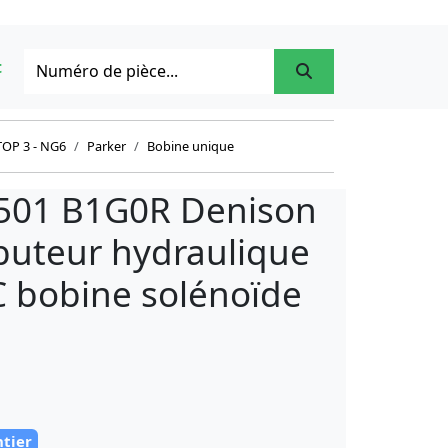
t
OP 3 - NG6
Parker
Bobine unique
501 B1G0R Denison
ibuteur hydraulique
 bobine solénoïde
ntier