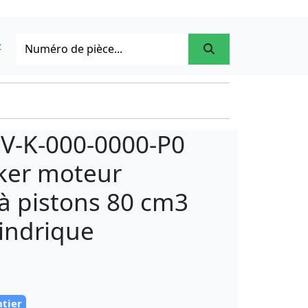
t
IV-K-000-0000-P0
ker moteur
à pistons 80 cm3
lindrique
ntier