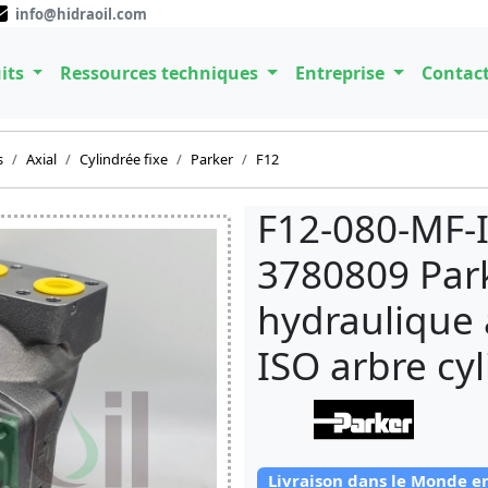
info@hidraoil.com
its
Ressources techniques
Entreprise
Contac
s
Axial
Cylindrée fixe
Parker
F12
F12-080-MF-
3780809 Par
hydraulique 
ISO arbre cy
Livraison dans le Monde e