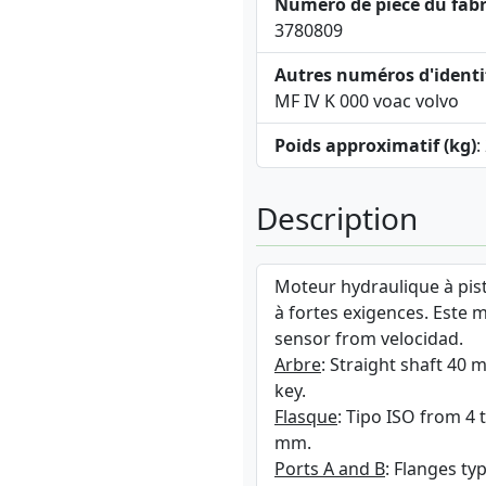
Numéro de pièce du fabr
3780809
Autres numéros d'identi
MF IV K 000 voac volvo
Poids approximatif (kg)
:
Description
Moteur hydraulique à pist
à fortes exigences. Este 
sensor from velocidad.
Arbre
: Straight shaft 40
key.
Flasque
: Tipo ISO from 4
mm.
Ports A and B
: Flanges ty