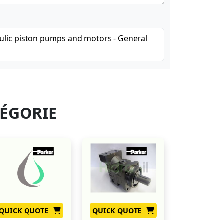
ulic piston pumps and motors - General
TÉGORIE
QUICK QUOTE
QUICK QUOTE