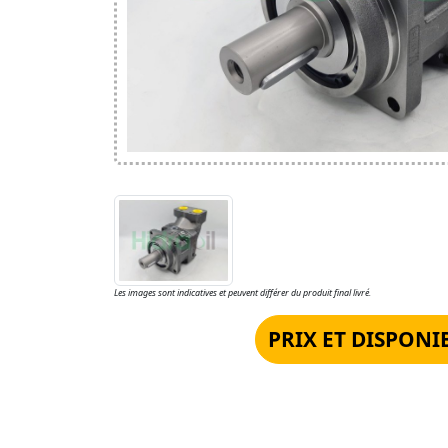
Les images sont indicatives et peuvent différer du produit final livré.
PRIX ET DISPONI