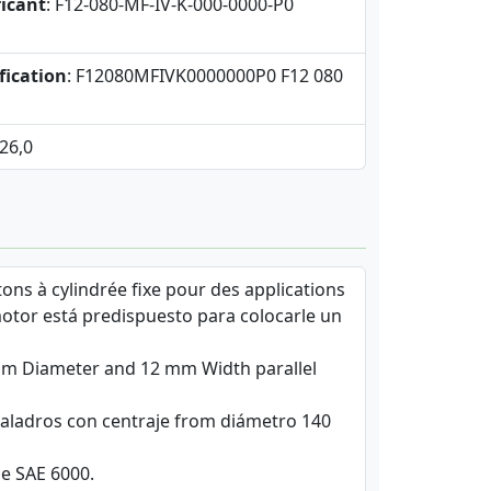
icant
: F12-080-MF-IV-K-000-0000-P0
fication
: F12080MFIVK0000000P0 F12 080
 26,0
ons à cylindrée fixe pour des applications
motor está predispuesto para colocarle un
 mm Diameter and 12 mm Width parallel
 taladros con centraje from diámetro 140
pe SAE 6000.