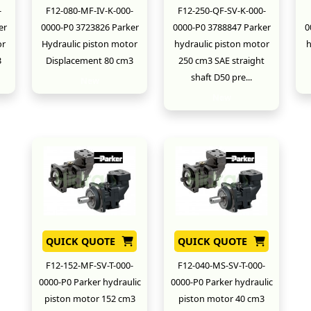
-
F12-080-MF-IV-K-000-
F12-250-QF-SV-K-000-
er
0000-P0 3723826 Parker
0000-P0 3788847 Parker
0
or
Hydraulic piston motor
hydraulic piston motor
h
3
Displacement 80 cm3
250 cm3 SAE straight
shaft D50 pre...
New
New
QUICK QUOTE
QUICK QUOTE
F12-152-MF-SV-T-000-
F12-040-MS-SV-T-000-
0000-P0 Parker hydraulic
0000-P0 Parker hydraulic
piston motor 152 cm3
piston motor 40 cm3