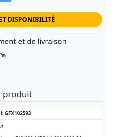
ET DISPONIBILITÉ
ent et de livraison
u produit
l
:
GFX102593
er