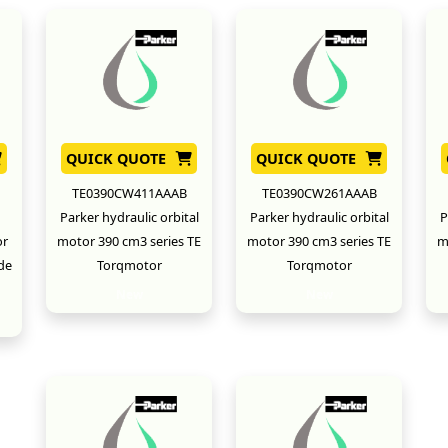
QUICK QUOTE
QUICK QUOTE
TE0390CW411AAAB
TE0390CW261AAAB
Parker hydraulic orbital
Parker hydraulic orbital
P
or
motor 390 cm3 series TE
motor 390 cm3 series TE
m
de
Torqmotor
Torqmotor
New
New