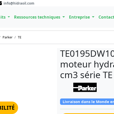
info@hidraoil.com
its
Ressources techniques
Entreprise
Contac
Parker
TE
TE0195DW10
moteur hydra
cm3 série T
Livraison dans le Monde e
BILITÉ