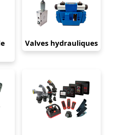
de
Valves hydrauliques