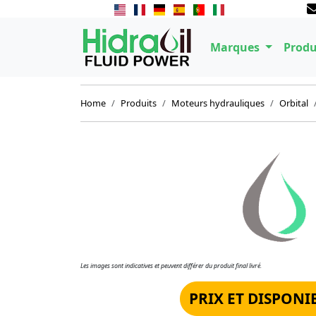
Marques
Produ
Home
Produits
Moteurs hydrauliques
Orbital
Les images sont indicatives et peuvent différer du produit final livré.
PRIX ET DISPONI