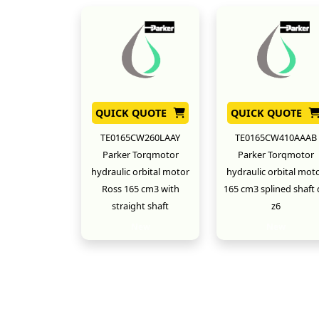
QUICK QUOTE
QUICK QUOTE
TE0165CW260LAAY
TE0165CW410AAAB
Parker Torqmotor
Parker Torqmotor
hydraulic orbital motor
hydraulic orbital mot
Ross 165 cm3 with
165 cm3 splined shaft 
straight shaft
z6
New
New