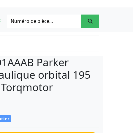
t
1AAAB Parker
ulique orbital 195
E Torqmotor
ntier