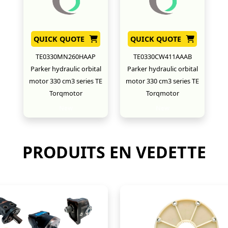
QUICK QUOTE
QUICK QUOTE
TE0330MN260HAAP
TE0330CW411AAAB
Parker hydraulic orbital
Parker hydraulic orbital
motor 330 cm3 series TE
motor 330 cm3 series TE
Torqmotor
Torqmotor
New
New
PRODUITS EN VEDETTE