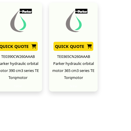
QUICK QUOTE
QUICK QUOTE
TE0390CW260AAAB
TE0365CN260AAAB
arker hydraulic orbital
Parker hydraulic orbital
otor 390 cm3 series TE
motor 365 cm3 series TE
Torqmotor
Torqmotor
New
New