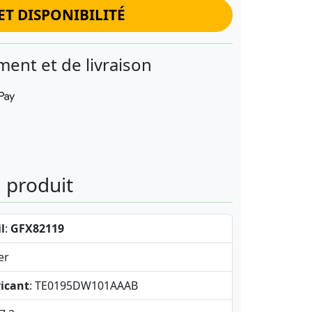
ET DISPONIBILITÉ
ent et de livraison
u produit
l
:
GFX82119
er
icant
: TE0195DW101AAAB