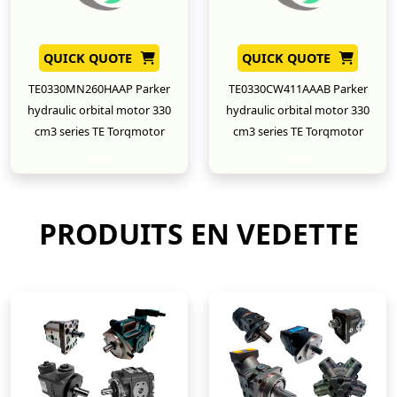
QUICK QUOTE
QUICK QUOTE
TE0330MN260HAAP Parker
TE0330CW411AAAB Parker
hydraulic orbital motor 330
hydraulic orbital motor 330
cm3 series TE Torqmotor
cm3 series TE Torqmotor
New
New
PRODUITS EN VEDETTE