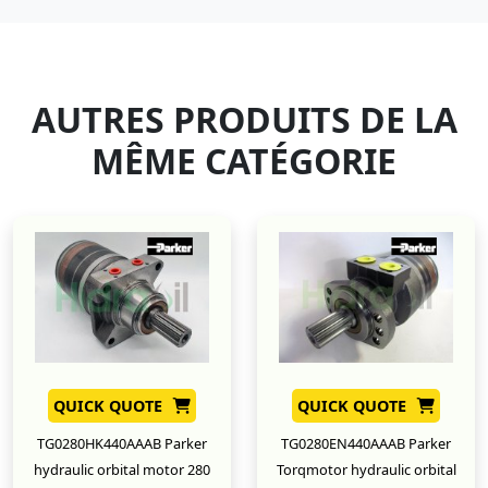
AUTRES PRODUITS DE LA
MÊME CATÉGORIE
QUICK QUOTE
QUICK QUOTE
TG0280HK440AAAB Parker
TG0280EN440AAAB Parker
hydraulic orbital motor 280
Torqmotor hydraulic orbital