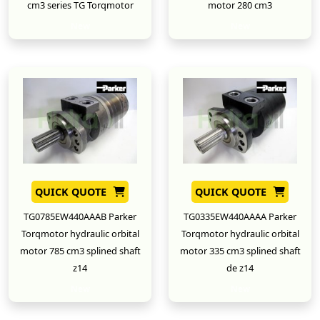
cm3 series TG Torqmotor
motor 280 cm3
New
New
QUICK QUOTE
QUICK QUOTE
TG0785EW440AAAB Parker
TG0335EW440AAAA Parker
Torqmotor hydraulic orbital
Torqmotor hydraulic orbital
motor 785 cm3 splined shaft
motor 335 cm3 splined shaft
z14
de z14
New
New