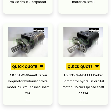
cm3 series TG Torqmotor
motor 280 cm3
New
New
QUICK QUOTE
QUICK QUOTE
TG0785EW440AAAB Parker
TG0335EW440AAAA Parker
Torqmotor hydraulic orbital
Torqmotor hydraulic orbital
motor 785 cm3 splined shaft
motor 335 cm3 splined shaft
z14
de z14
New
New