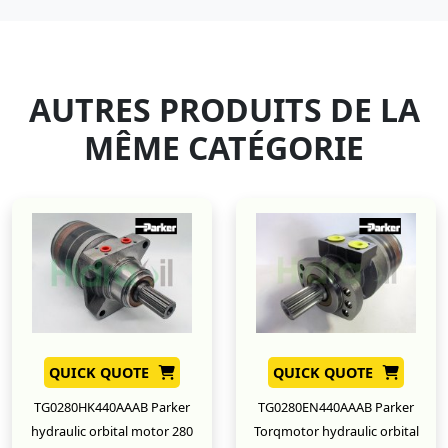
AUTRES PRODUITS DE LA
MÊME CATÉGORIE
QUICK QUOTE
QUICK QUOTE
TG0280HK440AAAB Parker
TG0280EN440AAAB Parker
hydraulic orbital motor 280
Torqmotor hydraulic orbital