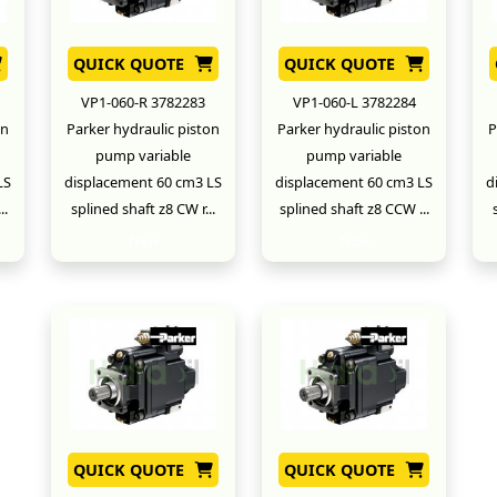
QUICK QUOTE
QUICK QUOTE
VP1-060-R 3782283
VP1-060-L 3782284
on
Parker hydraulic piston
Parker hydraulic piston
P
pump variable
pump variable
LS
displacement 60 cm3 LS
displacement 60 cm3 LS
d
..
splined shaft z8 CW r...
splined shaft z8 CCW ...
New
New
QUICK QUOTE
QUICK QUOTE