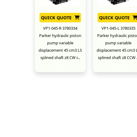
QUICK QUOTE
QUICK QUOTE
VP1-045-R 3780334
VP1-045-L 3780335
Parker hydraulic piston
Parker hydraulic pist
pump variable
pump variable
displacement 45 cm3 LS
displacement 45 cm3 
splined shaft z8 CW r...
splined shaft z8 CCW .
New
New