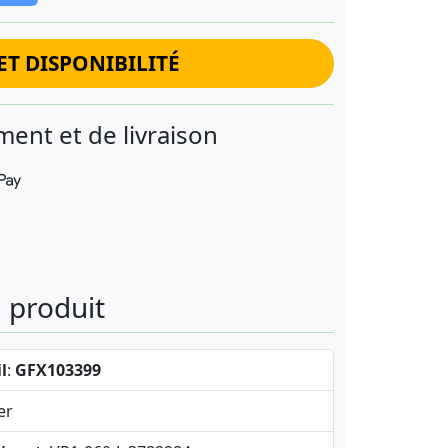
ET DISPONIBILITÉ
ent et de livraison
u produit
l
:
GFX103399
er