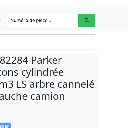
t
782284 Parker
ons cylindrée
cm3 LS arbre cannelé
gauche camion
ntier