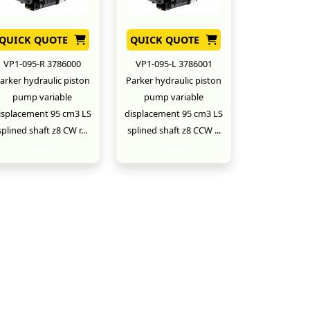
QUICK QUOTE
QUICK QUOTE
VP1-095-R 3786000
VP1-095-L 3786001
arker hydraulic piston
Parker hydraulic piston
pump variable
pump variable
isplacement 95 cm3 LS
displacement 95 cm3 LS
splined shaft z8 CW r...
splined shaft z8 CCW ...
New
New