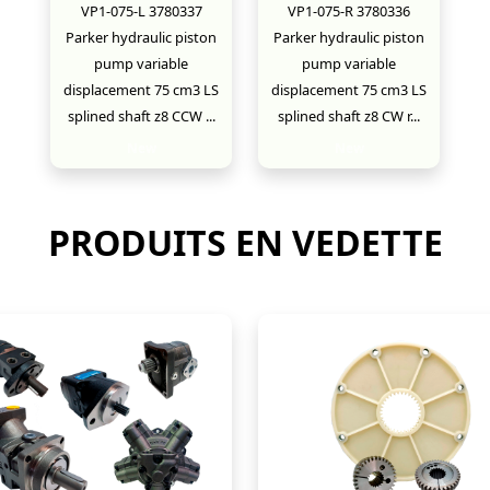
VP1-075-L 3780337
VP1-075-R 3780336
Parker hydraulic piston
Parker hydraulic piston
pump variable
pump variable
displacement 75 cm3 LS
displacement 75 cm3 LS
splined shaft z8 CCW ...
splined shaft z8 CW r...
New
New
PRODUITS EN VEDETTE