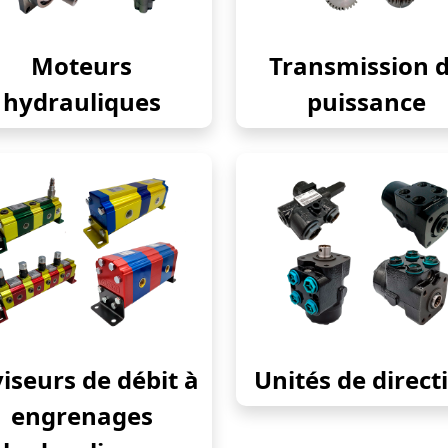
Moteurs
Transmission 
hydrauliques
puissance
iseurs de débit à
Unités de direct
engrenages