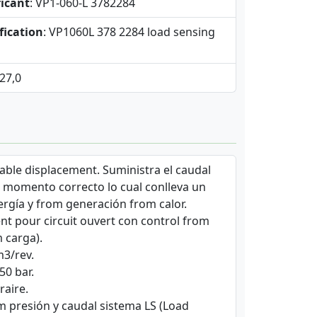
icant
: VP1-060-L 3782284
fication
: VP1060L 378 2284 load sensing
 27,0
iable displacement. Suministra el caudal
l momento correcto lo cual conlleva un
gía y from generación from calor.
ent pour circuit ouvert con control from
 carga).
m3/rev.
350 bar.
raire.
om presión y caudal sistema LS (Load