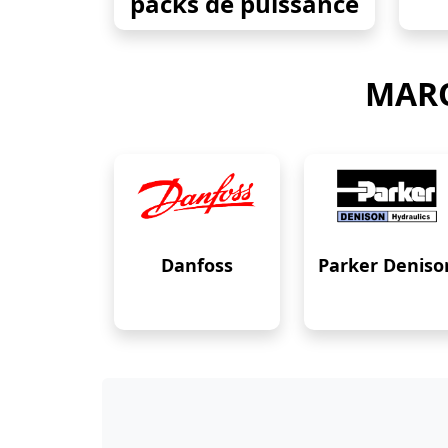
packs de puissance
MARQ
Danfoss
Parker Deniso