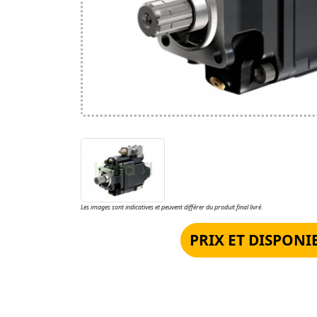
Les images sont indicatives et peuvent différer du produit final livré.
PRIX ET DISPONI