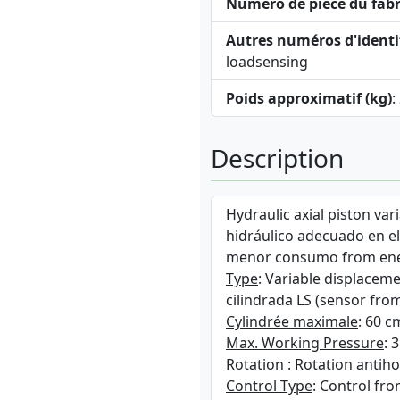
Numéro de pièce du fabr
Autres numéros d'identi
loadsensing
Poids approximatif (kg)
:
Description
Hydraulic axial piston var
hidráulico adecuado en e
menor consumo from ener
Type
: Variable displacem
cilindrada LS (sensor from
Cylindrée maximale
: 60 c
Max. Working Pressure
: 
Rotation
: Rotation antiho
Control Type
: Control fr