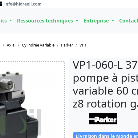
info@hidraoil.com
its
Ressources techniques
Entreprise
Contac
s
Axial
Cylindrée variable
Parker
VP1
VP1-060-L 3
pompe à pist
variable 60 
z8 rotation 
Livraison dans le Monde e