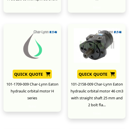
New
New
QUICK QUOTE
QUICK QUOTE
101-1709-009 Char-Lynn Eaton
101-2158-009 Char-Lynn Eaton
hydraulic orbital motor H
hydraulic orbital motor 46 cm3
series
with straight shaft 25 mm and
2 bolt fla...
New
New