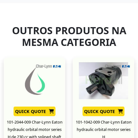
OUTROS PRODUTOS NA
MESMA CATEGORIA
QUICK QUOTE
QUICK QUOTE
101-2044-009 Char-Lynn Eaton
101-1042-009 Char-Lynn Eaton
hydraulic orbital motor series
hydraulic orbital motor series
H de 230 cc with splined shaft
H