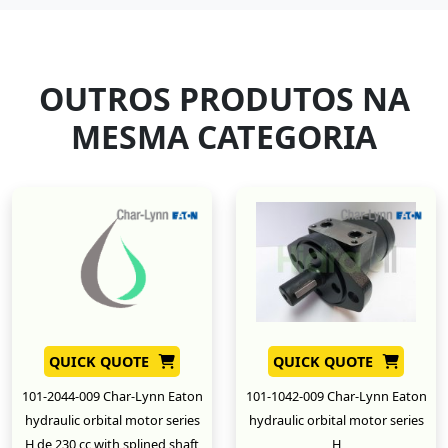
OUTROS PRODUTOS NA
MESMA CATEGORIA
QUICK QUOTE
QUICK QUOTE
101-2044-009 Char-Lynn Eaton
101-1042-009 Char-Lynn Eaton
hydraulic orbital motor series
hydraulic orbital motor series
H de 230 cc with splined shaft
H