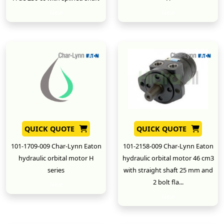
New
New
QUICK QUOTE
QUICK QUOTE
101-1709-009 Char-Lynn Eaton
101-2158-009 Char-Lynn Eaton
hydraulic orbital motor H
hydraulic orbital motor 46 cm3
series
with straight shaft 25 mm and
2 bolt fla...
New
New