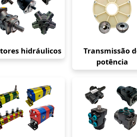
ores hidráulicos
Transmissão d
potência