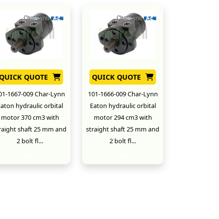
QUICK QUOTE
QUICK QUOTE
01-1667-009 Char-Lynn
101-1666-009 Char-Lynn
aton hydraulic orbital
Eaton hydraulic orbital
motor 370 cm3 with
motor 294 cm3 with
raight shaft 25 mm and
straight shaft 25 mm and
2 bolt fl...
2 bolt fl...
New
New