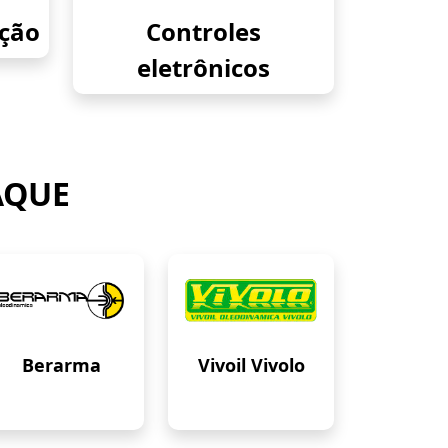
eção
Controles
eletrônicos
AQUE
Berarma
Vivoil Vivolo