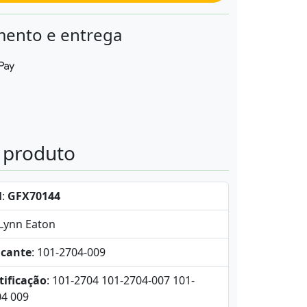
ento e entrega
o produto
l
:
GFX70144
-Lynn Eaton
icante
: 101-2704-009
tificação
: 101-2704 101-2704-007 101-
04 009