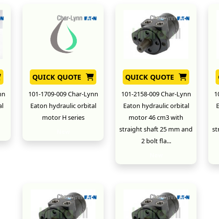
QUICK QUOTE
QUICK QUOTE
nn
101-1709-009 Char-Lynn
101-2158-009 Char-Lynn
1
al
Eaton hydraulic orbital
Eaton hydraulic orbital
E
motor H series
motor 46 cm3 with
straight shaft 25 mm and
st
New
2 bolt fla...
New