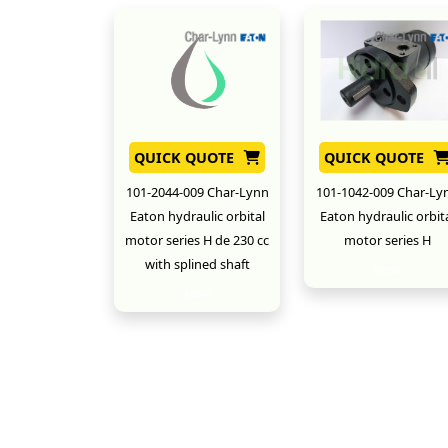
QUICK QUOTE
QUICK QUOTE
101-2044-009 Char-Lynn
101-1042-009 Char-Ly
Eaton hydraulic orbital
Eaton hydraulic orbit
motor series H de 230 cc
motor series H
with splined shaft
New
New