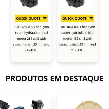
QUICK QUOTE
QUICK QUOTE
101-1665-009 Char-Lynn
101-1664-009 Char-Lynn
Eaton hydraulic orbital
Eaton hydraulic orbital
motor 231 cm3 with
motor 185 cm3 with
straight shaft 25 mm and
straight shaft 25 mm and
2 bolt fl...
2 bolt fl...
New
New
PRODUTOS EM DESTAQUE