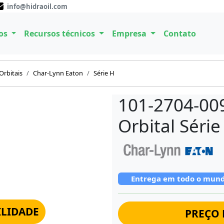
info@hidraoil.com
os
Recursos técnicos
Empresa
Contato
Orbitais
Char-Lynn Eaton
Série H
101-2704-009
Orbital Séri
Entrega em todo o mun
ILIDADE
PREÇO 