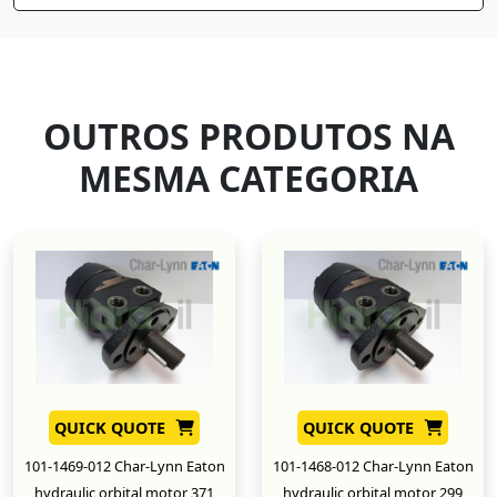
OUTROS PRODUTOS NA
MESMA CATEGORIA
QUICK QUOTE
QUICK QUOTE
101-1469-012 Char-Lynn Eaton
101-1468-012 Char-Lynn Eaton
hydraulic orbital motor 371
hydraulic orbital motor 299