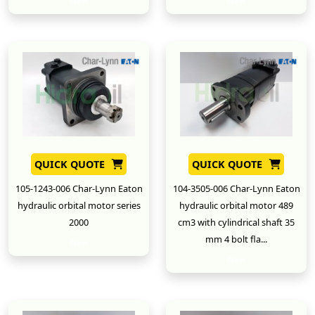
New
New
QUICK QUOTE
QUICK QUOTE
105-1243-006 Char-Lynn Eaton
104-3505-006 Char-Lynn Eaton
hydraulic orbital motor series
hydraulic orbital motor 489
2000
cm3 with cylindrical shaft 35
mm 4 bolt fla...
New
New