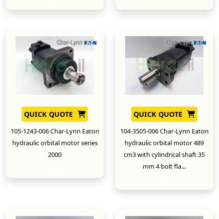
New
New
QUICK QUOTE
QUICK QUOTE
105-1243-006 Char-Lynn Eaton
104-3505-006 Char-Lynn Eaton
hydraulic orbital motor series
hydraulic orbital motor 489
2000
cm3 with cylindrical shaft 35
mm 4 bolt fla...
New
New