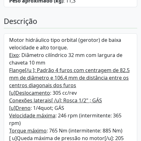
Peso aproximado (kg)
: 11,3
Descrição
Motor hidráulico tipo orbital (gerotor) de baixa
velocidade e alto torque.
Eixo
: Diâmetro cilíndrico 32 mm com largura de
chaveta 10 mm
Flange[/u ]: Padrão 4 furos com centragem de 82.5
mm de diâmetro e 106.4 mm de distância entre os
centros diagonais dos furos
[u]Deslocamento
: 305 cc/rev
Conexões laterais[ /u]: Rosca 1/2" ; GÁS
[u]Dreno
: 1/4quot; GÁS
Velocidade máxima
: 246 rpm (intermitente: 365
rpm)
Torque máximo
: 765 Nm (intermitente: 885 Nm)
[ u]Queda máxima de pressão no motor[/u]: 205