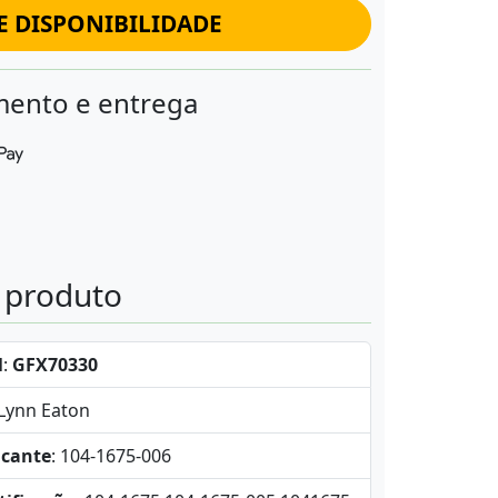
E DISPONIBILIDADE
ento e entrega
o produto
l
:
GFX70330
-Lynn Eaton
icante
: 104-1675-006