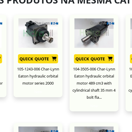
QUICK QUOTE
QUICK QUOTE
105-1243-006 Char-Lynn
104-3505-006 Char-Lynn
1
Eaton hydraulic orbital
Eaton hydraulic orbital
E
or
motor series 2000
motor 489 cm3 with
cylindrical shaft 35 mm 4
cy
New
bolt fla...
New