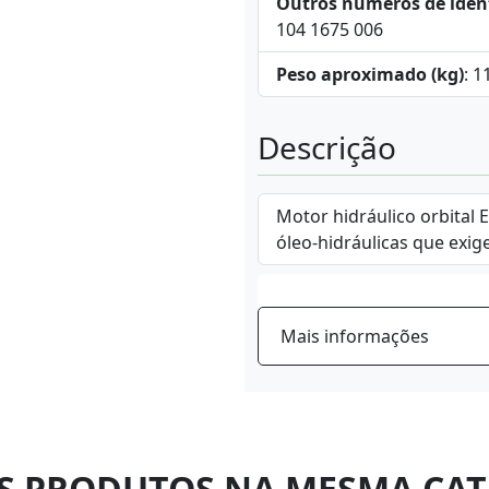
Outros números de iden
104 1675 006
Peso aproximado (kg)
: 1
Descrição
Motor hidráulico orbital 
óleo-hidráulicas que exig
Mais informações
S PRODUTOS NA MESMA CAT