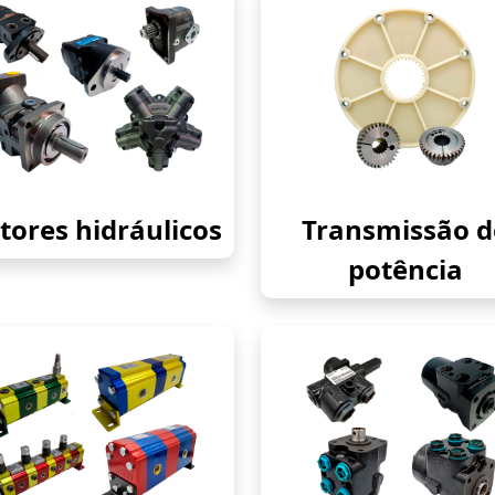
ores hidráulicos
Transmissão d
potência