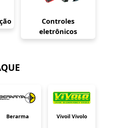
eção
Controles
eletrônicos
AQUE
Berarma
Vivoil Vivolo