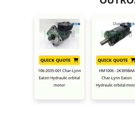
QUICK QUOTE
QUICK QUOTE
106-2035-001 Char-Lynn
HM1006 - 2K395BAA
Eaton Hydraulic orbital
Char-Lynn Eaton
motor
Hydraulic orbital mot
New
New