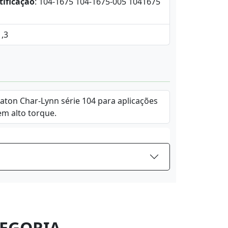
tificação
: 104-1675 104-1675-005 1041675
1,3
Eaton Char-Lynn série 104 para aplicações
em alto torque.
EGORIA