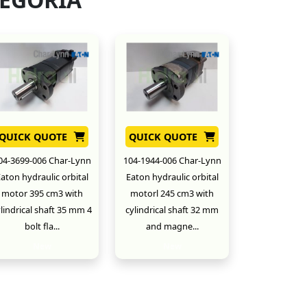
QUICK QUOTE
QUICK QUOTE
04-3699-006 Char-Lynn
104-1944-006 Char-Lynn
aton hydraulic orbital
Eaton hydraulic orbital
motor 395 cm3 with
motorl 245 cm3 with
lindrical shaft 35 mm 4
cylindrical shaft 32 mm
bolt fla...
and magne...
New
New