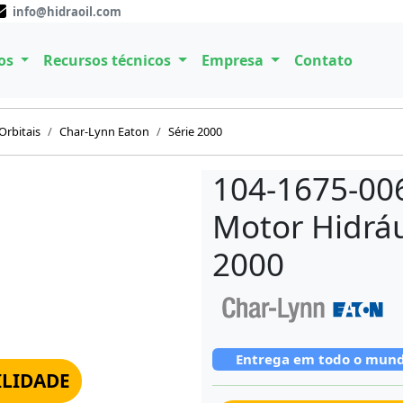
info@hidraoil.com
os
Recursos técnicos
Empresa
Contato
Orbitais
Char-Lynn Eaton
Série 2000
104-1675-00
Motor Hidráu
2000
Entrega em todo o mun
ILIDADE