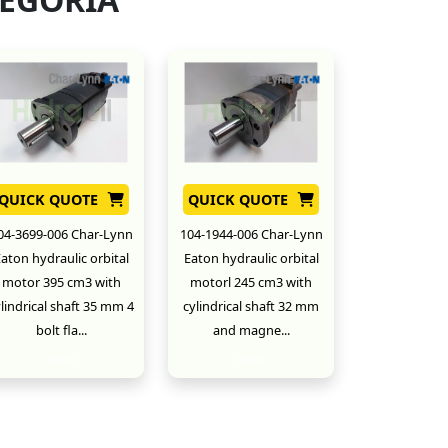
QUICK QUOTE
QUICK QUOTE
04-3699-006 Char-Lynn
104-1944-006 Char-Lynn
aton hydraulic orbital
Eaton hydraulic orbital
motor 395 cm3 with
motorl 245 cm3 with
lindrical shaft 35 mm 4
cylindrical shaft 32 mm
bolt fla...
and magne...
New
New