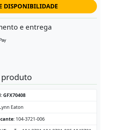
E DISPONIBILIDADE
ento e entrega
o produto
l
:
GFX70408
-Lynn Eaton
icante
: 104-3721-006