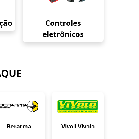
eção
Controles
eletrônicos
AQUE
Berarma
Vivoil Vivolo