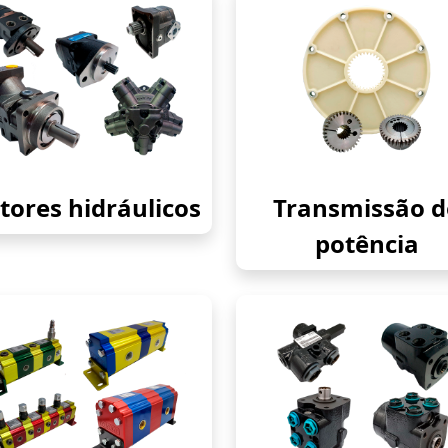
ores hidráulicos
Transmissão d
potência