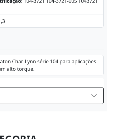
tificação
: 104-3721 104-3721-005 1043721
1,3
Eaton Char-Lynn série 104 para aplicações
em alto torque.
EGORIA