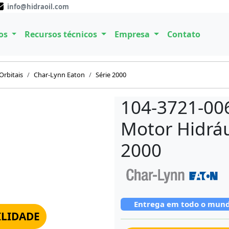
info@hidraoil.com
os
Recursos técnicos
Empresa
Contato
Orbitais
Char-Lynn Eaton
Série 2000
104-3721-00
Motor Hidráu
2000
Entrega em todo o mun
ILIDADE