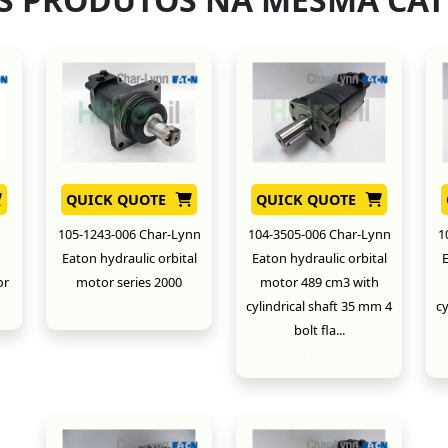
QUICK QUOTE
QUICK QUOTE
105-1243-006 Char-Lynn
104-3505-006 Char-Lynn
1
Eaton hydraulic orbital
Eaton hydraulic orbital
E
or
motor series 2000
motor 489 cm3 with
cylindrical shaft 35 mm 4
cy
New
bolt fla...
New