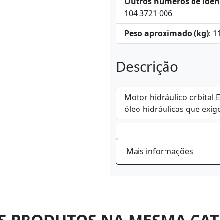
Outros números de iden
104 3721 006
Peso aproximado (kg)
: 1
Descrição
Motor hidráulico orbital 
óleo-hidráulicas que exig
Mais informações
S PRODUTOS NA MESMA CAT