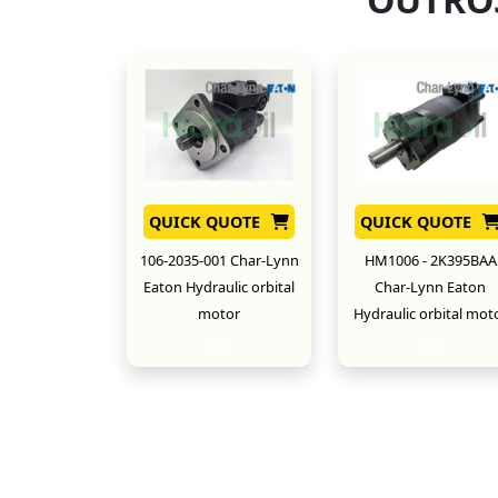
QUICK QUOTE
QUICK QUOTE
106-2035-001 Char-Lynn
HM1006 - 2K395BAA
Eaton Hydraulic orbital
Char-Lynn Eaton
motor
Hydraulic orbital mot
New
New