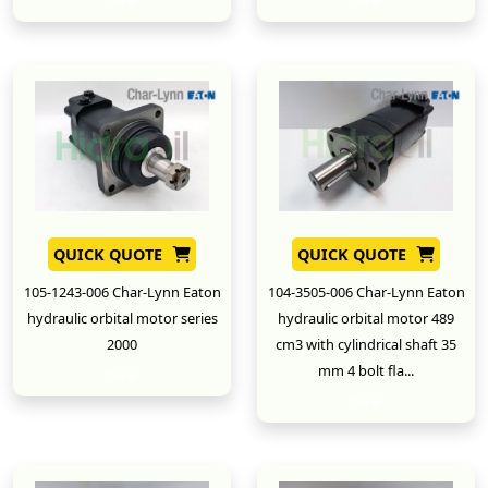
New
New
QUICK QUOTE
QUICK QUOTE
105-1243-006 Char-Lynn Eaton
104-3505-006 Char-Lynn Eaton
hydraulic orbital motor series
hydraulic orbital motor 489
2000
cm3 with cylindrical shaft 35
mm 4 bolt fla...
New
New