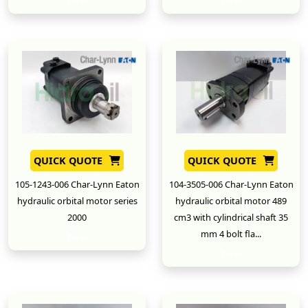
New
New
QUICK QUOTE
QUICK QUOTE
105-1243-006 Char-Lynn Eaton
104-3505-006 Char-Lynn Eaton
hydraulic orbital motor series
hydraulic orbital motor 489
2000
cm3 with cylindrical shaft 35
mm 4 bolt fla...
New
New