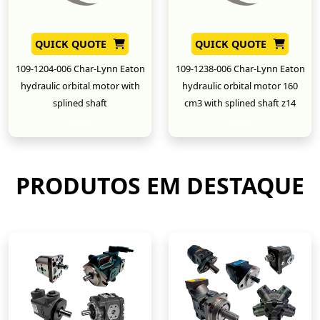
QUICK QUOTE
QUICK QUOTE
109-1204-006 Char-Lynn Eaton
109-1238-006 Char-Lynn Eaton
hydraulic orbital motor with
hydraulic orbital motor 160
splined shaft
cm3 with splined shaft z14
New
New
PRODUTOS EM DESTAQUE