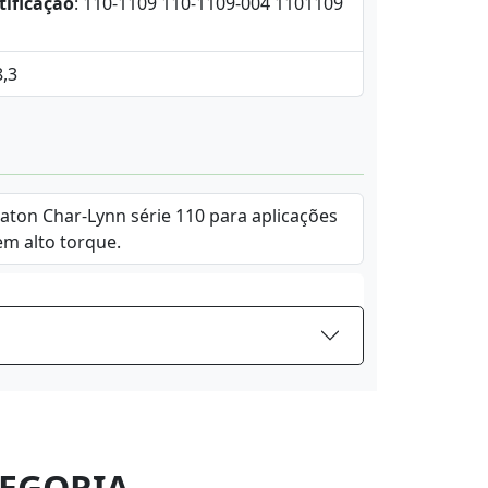
tificação
: 110-1109 110-1109-004 1101109
8,3
Eaton Char-Lynn série 110 para aplicações
em alto torque.
EGORIA