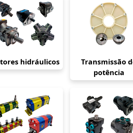
ores hidráulicos
Transmissão d
potência