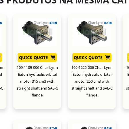
QUICK QUOTE
QUICK QUOTE
nn
109-1189-006 Char-Lynn
109-1225-006 Char-Lynn
1
al
Eaton hydraulic orbital
Eaton hydraulic orbital
E
motor 315 cm3 with
motor 250 cm3 with
-C
straight shaft and SAE-C
straight shaft and SAE-C
s
flange
flange
New
New