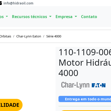
info@hidraoil.com
os
Recursos técnicos
Empresa
Contato
Orbitais
Char-Lynn Eaton
Série 4000
110-1109-00
Motor Hidráu
4000
Entrega em todo o mun
ILIDADE