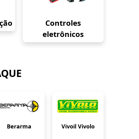
eção
Controles
eletrônicos
AQUE
Berarma
Vivoil Vivolo