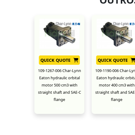
QUICK QUOTE
QUICK QUOTE
109-1267-006 Char-Lynn
109-1190-006 Char-Ly
Eaton hydraulic orbital
Eaton hydraulic orbit
motor 500 cm3 with
motor 400 cm3 with
straight shaft and SAE-C
straight shaft and SAE
flange
flange
New
New