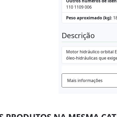
Outros números de iden
110 1109 006
Peso aproximado (kg)
: 1
Descrição
Motor hidráulico orbital 
óleo-hidráulicas que exig
Mais informações
S PRODUTOS NA MESMA CAT