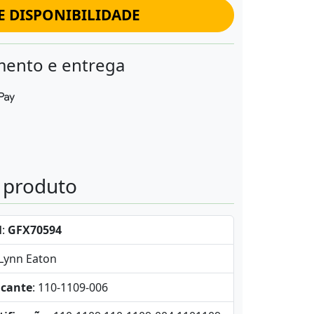
E DISPONIBILIDADE
ento e entrega
o produto
l
:
GFX70594
-Lynn Eaton
icante
: 110-1109-006