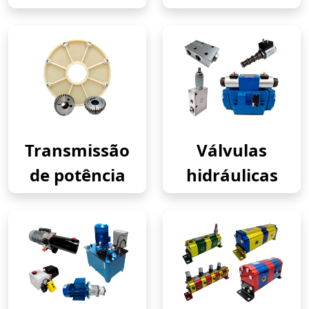
Transmissão
Válvulas
de potência
hidráulicas