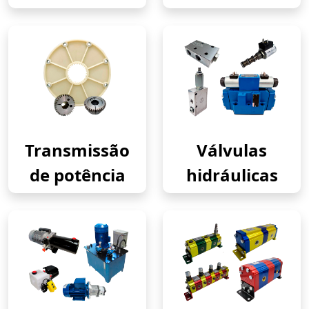
Transmissão
Válvulas
de potência
hidráulicas